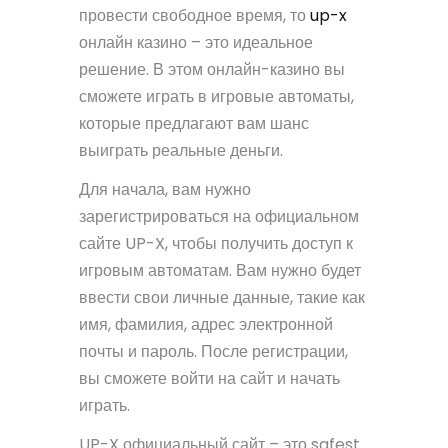
провести свободное время, то
up-x
онлайн казино – это идеальное
решение. В этом онлайн-казино вы
сможете играть в игровые автоматы,
которые предлагают вам шанс
выиграть реальные деньги.
Для начала, вам нужно
зарегистрироваться на официальном
сайте UP-X, чтобы получить доступ к
игровым автоматам. Вам нужно будет
ввести свои личные данные, такие как
имя, фамилия, адрес электронной
почты и пароль. После регистрации,
вы сможете войти на сайт и начать
играть.
UP-X официальный сайт – это safest