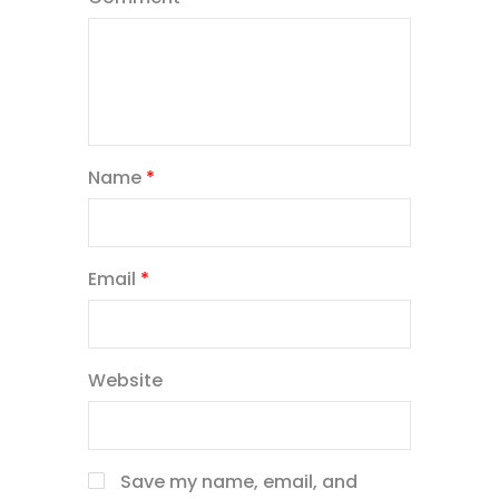
Name
*
Email
*
Website
Save my name, email, and