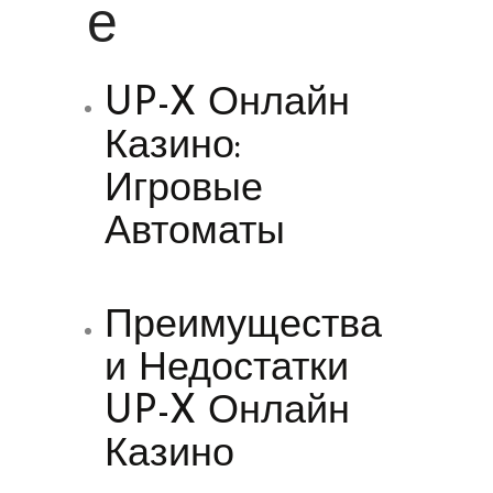
е
UP-X Онлайн
Казино:
Игровые
Автоматы
Преимущества
и Недостатки
UP-X Онлайн
Казино