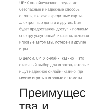
UP-X онлайн-казино предлагает
безопасные и надежные способы
оплаты, включая кредитные карты,
электронные деньги и другие. Вам
будет предоставлен доступ к полному
спектру услуг онлайн-казино, включая
игровые автоматы, лотереи и другие
игры.
В целом, UP-X онлайн-казино – это
отличный выбор для игроков, которые
ищут надежное онлайн-казино, где
можно играть в игровые автоматы.
Преимущес
тва и