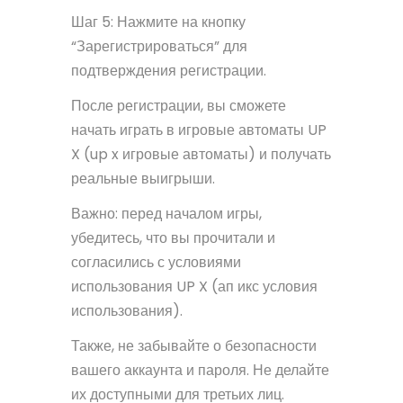
Шаг 5: Нажмите на кнопку
“Зарегистрироваться” для
подтверждения регистрации.
После регистрации, вы сможете
начать играть в игровые автоматы UP
X (up x игровые автоматы) и получать
реальные выигрыши.
Важно: перед началом игры,
убедитесь, что вы прочитали и
согласились с условиями
использования UP X (ап икс условия
использования).
Также, не забывайте о безопасности
вашего аккаунта и пароля. Не делайте
их доступными для третьих лиц.