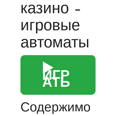
казино –
игровые
автоматы
▶️
ИГР
АТЬ
Содержимо