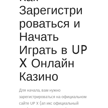
Зарегистри
роваться и
Начать
Играть в UP
X Онлайн
Казино
Для начала, вам нужно
зарегистрироваться на официальном
сайте UP X (ап икс официальный