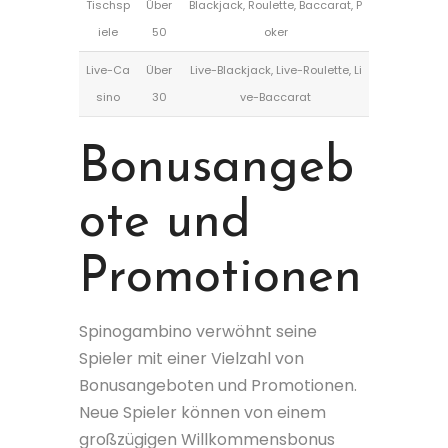
Tischsp
Über
Blackjack, Roulette, Baccarat, P
iele
50
oker
Live-Ca
Über
Live-Blackjack, Live-Roulette, Li
sino
30
ve-Baccarat
Bonusangeb
ote und
Promotionen
Spinogambino verwöhnt seine
Spieler mit einer Vielzahl von
Bonusangeboten und Promotionen.
Neue Spieler können von einem
großzügigen Willkommensbonus