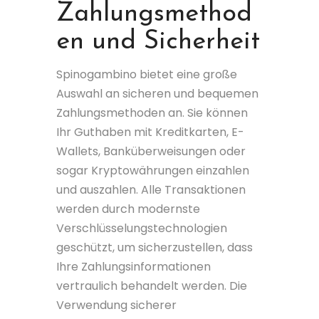
Zahlungsmethod
en und Sicherheit
Spinogambino bietet eine große
Auswahl an sicheren und bequemen
Zahlungsmethoden an. Sie können
Ihr Guthaben mit Kreditkarten, E-
Wallets, Banküberweisungen oder
sogar Kryptowährungen einzahlen
und auszahlen. Alle Transaktionen
werden durch modernste
Verschlüsselungstechnologien
geschützt, um sicherzustellen, dass
Ihre Zahlungsinformationen
vertraulich behandelt werden. Die
Verwendung sicherer