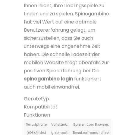
Ihnen leicht, Ihre Lieblingsspiele zu
finden und zu spielen. Spinogambino
hat viel Wert auf eine optimale
Benutzererfahrung gelegt, um
sicherzustellen, dass Sie auch
unterwegs eine angenehme Zeit
haben. Die schnelle Ladezeit der
mobilen Website trägt ebenfalls zur
positiven Spielerfahrung bei. Die
spinogambino login
funktioniert
auch mobil einwandfrei.
Gerätetyp
Kompatibilität
Funktionen
Smartphone
Vollständi
Spielen über Browser,
(iOS/Androi
g kompati
Benutzerfreundlichkei