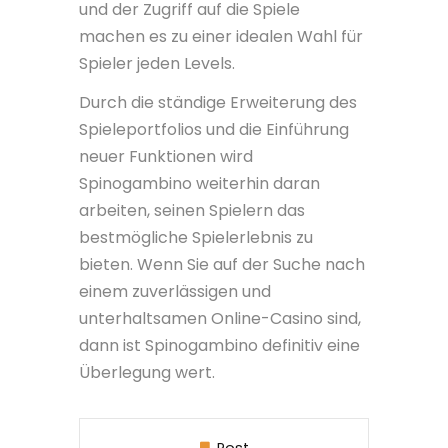
und der Zugriff auf die Spiele
machen es zu einer idealen Wahl für
Spieler jeden Levels.
Durch die ständige Erweiterung des
Spieleportfolios und die Einführung
neuer Funktionen wird
Spinogambino weiterhin daran
arbeiten, seinen Spielern das
bestmögliche Spielerlebnis zu
bieten. Wenn Sie auf der Suche nach
einem zuverlässigen und
unterhaltsamen Online-Casino sind,
dann ist Spinogambino definitiv eine
Überlegung wert.
Post