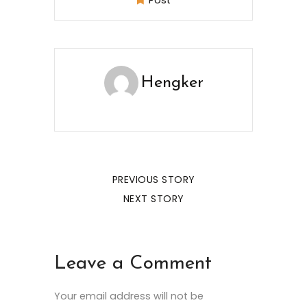
Hengker
PREVIOUS STORY
NEXT STORY
Leave a Comment
Your email address will not be