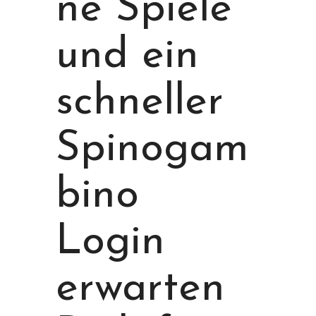
ne Spiele
und ein
schneller
Spinogam
bino
Login
erwarten