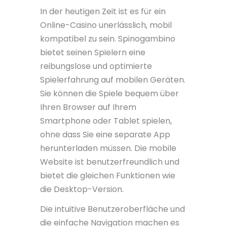
In der heutigen Zeit ist es für ein
Online-Casino unerlässlich, mobil
kompatibel zu sein. Spinogambino
bietet seinen Spielern eine
reibungslose und optimierte
Spielerfahrung auf mobilen Geräten.
Sie können die Spiele bequem über
Ihren Browser auf Ihrem
Smartphone oder Tablet spielen,
ohne dass Sie eine separate App
herunterladen müssen. Die mobile
Website ist benutzerfreundlich und
bietet die gleichen Funktionen wie
die Desktop-Version.
Die intuitive Benutzeroberfläche und
die einfache Navigation machen es