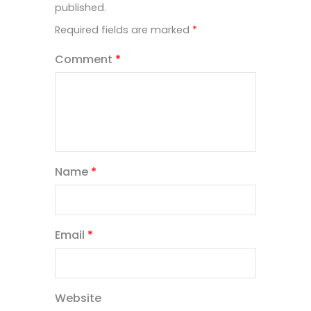
published.
Required fields are marked
*
Comment
*
Name
*
Email
*
Website