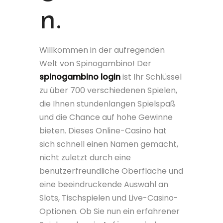
n.
Willkommen in der aufregenden
Welt von Spinogambino! Der
spinogambino login
ist Ihr Schlüssel
zu über 700 verschiedenen Spielen,
die Ihnen stundenlangen Spielspaß
und die Chance auf hohe Gewinne
bieten. Dieses Online-Casino hat
sich schnell einen Namen gemacht,
nicht zuletzt durch eine
benutzerfreundliche Oberfläche und
eine beeindruckende Auswahl an
Slots, Tischspielen und Live-Casino-
Optionen. Ob Sie nun ein erfahrener