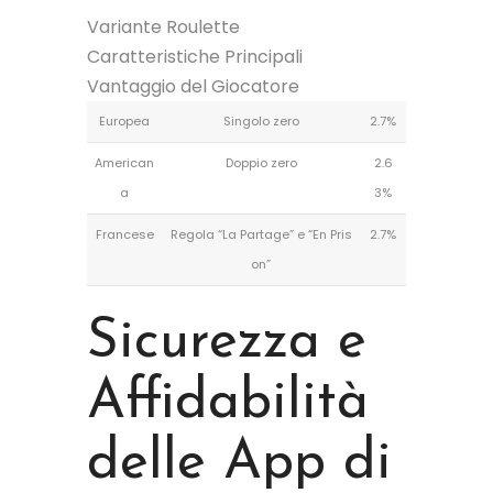
Variante Roulette
Caratteristiche Principali
Vantaggio del Giocatore
Europea
Singolo zero
2.7%
American
Doppio zero
2.6
a
3%
Francese
Regola “La Partage” e “En Pris
2.7%
on”
Sicurezza e
Affidabilità
delle App di