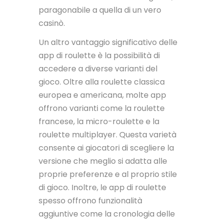
paragonabile a quella di un vero
casinò.
Un altro vantaggio significativo delle
app di roulette è la possibilità di
accedere a diverse varianti del
gioco. Oltre alla roulette classica
europea e americana, molte app
offrono varianti come la roulette
francese, la micro-roulette e la
roulette multiplayer. Questa varietà
consente ai giocatori di scegliere la
versione che meglio si adatta alle
proprie preferenze e al proprio stile
di gioco. Inoltre, le app di roulette
spesso offrono funzionalità
aggiuntive come la cronologia delle