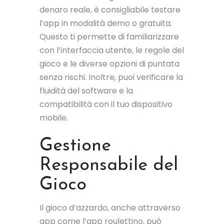
denaro reale, è consigliabile testare
l’app in modalità demo o gratuita.
Questo ti permette di familiarizzare
con l’interfaccia utente, le regole del
gioco e le diverse opzioni di puntata
senza rischi. Inoltre, puoi verificare la
fluidità del software e la
compatibilità con il tuo dispositivo
mobile.
Gestione
Responsabile del
Gioco
Il gioco d’azzardo, anche attraverso
app come l’app roulettino, può