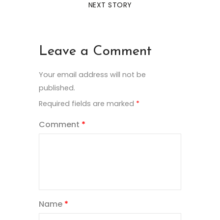
NEXT STORY
Leave a Comment
Your email address will not be
published.
Required fields are marked
*
Comment
*
Name
*