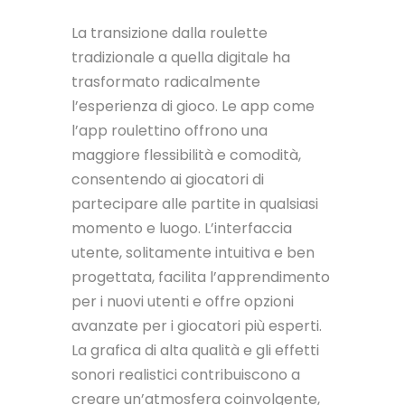
La transizione dalla roulette
tradizionale a quella digitale ha
trasformato radicalmente
l’esperienza di gioco. Le app come
l’app roulettino offrono una
maggiore flessibilità e comodità,
consentendo ai giocatori di
partecipare alle partite in qualsiasi
momento e luogo. L’interfaccia
utente, solitamente intuitiva e ben
progettata, facilita l’apprendimento
per i nuovi utenti e offre opzioni
avanzate per i giocatori più esperti.
La grafica di alta qualità e gli effetti
sonori realistici contribuiscono a
creare un’atmosfera coinvolgente,