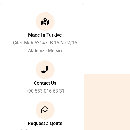
Made In Turkiye
Çilek Mah.63147. B-16 No:2/16
Akdeniz - Mersin
Contact Us
+90 553 016 63 31
Request a Qoute