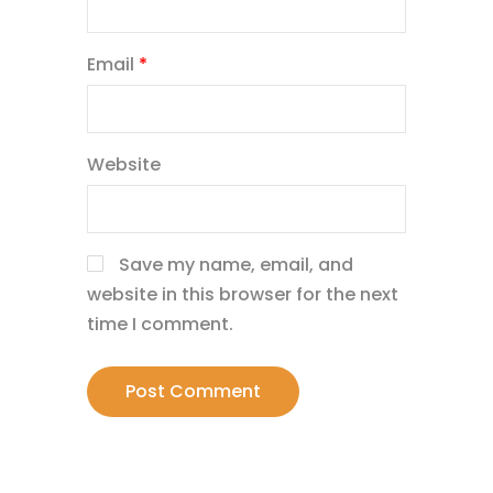
Email
*
Website
Save my name, email, and
website in this browser for the next
time I comment.