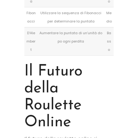
a
o
Fibon
Utilizzare la sequenza di Fibonacci
Me
acci
per determinare la puntata
dio
D’Ale
Aumentare la puntata di un’unità do
Ba
mber
po ogni perdita
ss
t
o
Il Futuro
della
Roulette
Online