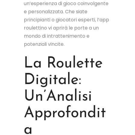
un’esperienza di gioco coinvolgente
e personalizzata. Che siate
principianti o giocatori esperti, l’app
roulettino vi aprirà le porte a un
mondo di intrattenimento e
potenziali vincite.
La Roulette
Digitale:
Un’Analisi
Approfondit
a