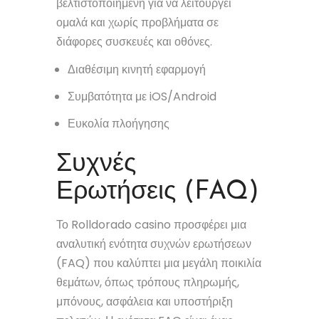
βελτιστοποιημένη για να λειτουργεί
ομαλά και χωρίς προβλήματα σε
διάφορες συσκευές και οθόνες.
Διαθέσιμη κινητή εφαρμογή
Συμβατότητα με iOS/Android
Ευκολία πλοήγησης
Συχνές
Ερωτήσεις (FAQ)
Το Rolldorado casino προσφέρει μια
αναλυτική ενότητα συχνών ερωτήσεων
(FAQ) που καλύπτει μια μεγάλη ποικιλία
θεμάτων, όπως τρόπους πληρωμής,
μπόνους, ασφάλεια και υποστήριξη