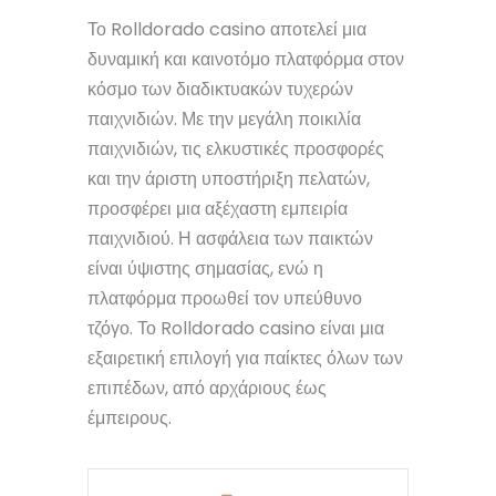
Το Rolldorado casino αποτελεί μια
δυναμική και καινοτόμο πλατφόρμα στον
κόσμο των διαδικτυακών τυχερών
παιχνιδιών. Με την μεγάλη ποικιλία
παιχνιδιών, τις ελκυστικές προσφορές
και την άριστη υποστήριξη πελατών,
προσφέρει μια αξέχαστη εμπειρία
παιχνιδιού. Η ασφάλεια των παικτών
είναι ύψιστης σημασίας, ενώ η
πλατφόρμα προωθεί τον υπεύθυνο
τζόγο. Το Rolldorado casino είναι μια
εξαιρετική επιλογή για παίκτες όλων των
επιπέδων, από αρχάριους έως
έμπειρους.