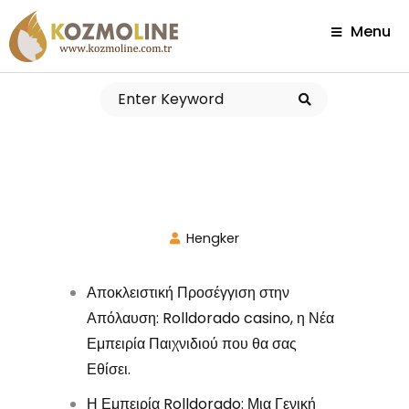
Menu
Hengker
Αποκλειστική Προσέγγιση στην
Απόλαυση: Rolldorado casino, η Νέα
Εμπειρία Παιχνιδιού που θα σας
Εθίσει.
Η Εμπειρία Rolldorado: Μια Γενική