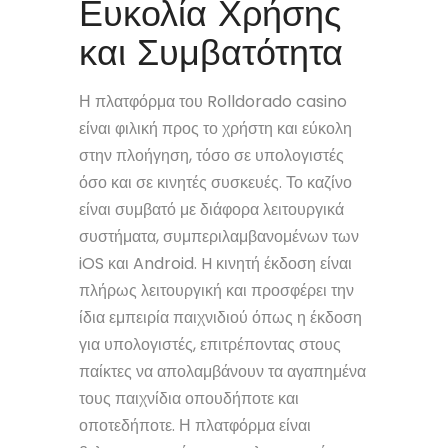
Ευκολία Χρήσης
και Συμβατότητα
Η πλατφόρμα του Rolldorado casino
είναι φιλική προς το χρήστη και εύκολη
στην πλοήγηση, τόσο σε υπολογιστές
όσο και σε κινητές συσκευές. Το καζίνο
είναι συμβατό με διάφορα λειτουργικά
συστήματα, συμπεριλαμβανομένων των
iOS και Android. H κινητή έκδοση είναι
πλήρως λειτουργική και προσφέρει την
ίδια εμπειρία παιχνιδιού όπως η έκδοση
για υπολογιστές, επιτρέποντας στους
παίκτες να απολαμβάνουν τα αγαπημένα
τους παιχνίδια οπουδήποτε και
οποτεδήποτε. Η πλατφόρμα είναι