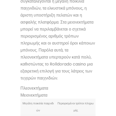
συγκαταλέγονται η μεγάλη ποικιλία
παιχνιδιών, τα ελκυστικά μπόνους, η
άριστη υποστήριξη πελατών και η
ασφαλής πλατφόρμα. Στα μειονεκτήματα
μπορεί να περιλαμβάνεται ο σχετικά
περιορισμένος αριθμός τρόπων
πληρωμής και οι αυστηροί όροι κάποιων
μπόνους. Παρόλα αυτά, τα
πλεονεκτήματα υπερτερούν κατά πολύ,
καθιστώντας το Rolldorado casino μια
εξαιρετική επιλογή για τους λάτρεις των
τυχερών παιχνιδιών.
Πλεονεκτήματα
Μειονεκτήματα
Μεγάλη ποικιλία παιχνιδι
Περιορισμένοι τρόποι πληρω
ών
μής