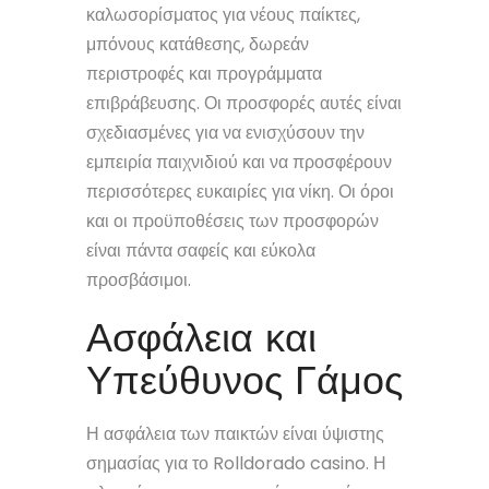
καλωσορίσματος για νέους παίκτες,
μπόνους κατάθεσης, δωρεάν
περιστροφές και προγράμματα
επιβράβευσης. Οι προσφορές αυτές είναι
σχεδιασμένες για να ενισχύσουν την
εμπειρία παιχνιδιού και να προσφέρουν
περισσότερες ευκαιρίες για νίκη. Οι όροι
και οι προϋποθέσεις των προσφορών
είναι πάντα σαφείς και εύκολα
προσβάσιμοι.
Ασφάλεια και
Υπεύθυνος Γάμος
Η ασφάλεια των παικτών είναι ύψιστης
σημασίας για το Rolldorado casino. Η