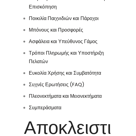
Επισκόπηση
Ποικιλία Παιχνιδιών και Πάροχοι
Μπόνους και Προσφορές
Ασφάλεια και Υπεύθυνος Γάμος
Τρόποι Πληρωμής και Υποστήριξη
Πελατών
Ευκολία Χρήσης και Συμβατότητα
Συχνές Ερωτήσεις (FAQ)
Πλεονεκτήματα και Μειονεκτήματα
Συμπεράσματα
Αποκλειστι