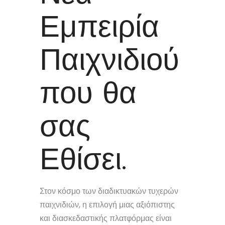
Εμπειρία
Παιχνιδιού
που θα
σας
Εθίσει.
Στον κόσμο των διαδικτυακών τυχερών
παιχνιδιών, η επιλογή μιας αξιόπιστης
και διασκεδαστικής πλατφόρμας είναι