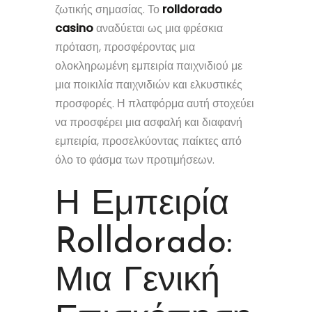
ζωτικής σημασίας. Το
rolldorado
casino
αναδύεται ως μια φρέσκια
πρόταση, προσφέροντας μια
ολοκληρωμένη εμπειρία παιχνιδιού με
μια ποικιλία παιχνιδιών και ελκυστικές
προσφορές. Η πλατφόρμα αυτή στοχεύει
να προσφέρει μια ασφαλή και διαφανή
εμπειρία, προσελκύοντας παίκτες από
όλο το φάσμα των προτιμήσεων.
Η Εμπειρία
Rolldorado:
Μια Γενική