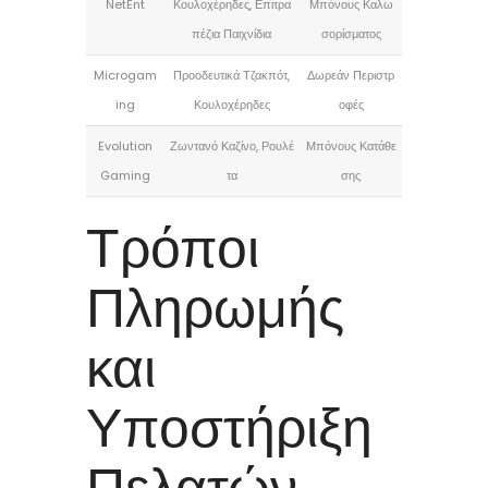
NetEnt
Κουλοχέρηδες, Επιτρα
Μπόνους Καλω
πέζια Παιχνίδια
σορίσματος
Microgam
Προοδευτικά Τζακπότ,
Δωρεάν Περιστρ
ing
Κουλοχέρηδες
οφές
Evolution
Ζωντανό Καζίνο, Ρουλέ
Μπόνους Κατάθε
Gaming
τα
σης
Τρόποι
Πληρωμής
και
Υποστήριξη