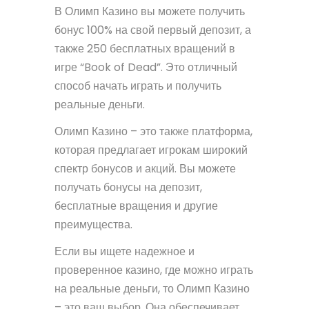
В Олимп Казино вы можете получить
бонус 100% на свой первый депозит, а
также 250 бесплатных вращений в
игре “Book of Dead”. Это отличный
способ начать играть и получить
реальные деньги.
Олимп Казино – это также платформа,
которая предлагает игрокам широкий
спектр бонусов и акций. Вы можете
получать бонусы на депозит,
бесплатные вращения и другие
преимущества.
Если вы ищете надежное и
проверенное казино, где можно играть
на реальные деньги, то Олимп Казино
– это ваш выбор. Она обеспечивает