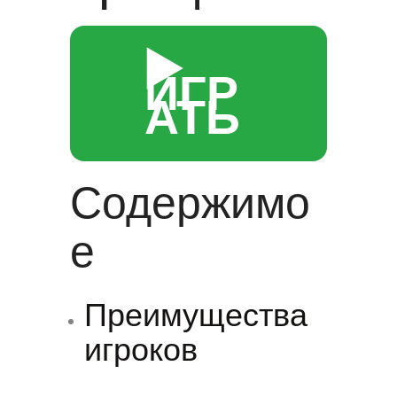
▶️
ИГР
АТЬ
Содержимо
е
Преимущества
игроков