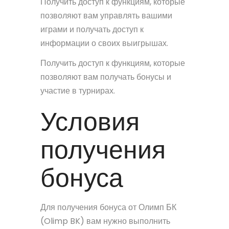
Получить доступ к функциям, которые
позволяют вам управлять вашими
играми и получать доступ к
информации о своих выигрышах.
Получить доступ к функциям, которые
позволяют вам получать бонусы и
участие в турнирах.
Условия
получения
бонуса
Для получения бонуса от Олимп БК
(Olimp BK) вам нужно выполнить