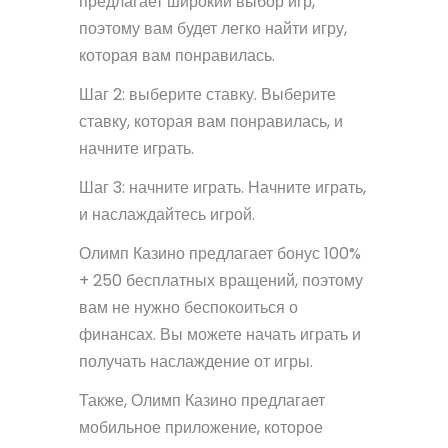
предлагает широкий выбор игр,
поэтому вам будет легко найти игру,
которая вам понравилась.
Шаг 2: выберите ставку. Выберите
ставку, которая вам понравилась, и
начните играть.
Шаг 3: начните играть. Начните играть,
и наслаждайтесь игрой.
Олимп Казино предлагает бонус 100%
+ 250 бесплатных вращений, поэтому
вам не нужно беспокоиться о
финансах. Вы можете начать играть и
получать наслаждение от игры.
Также, Олимп Казино предлагает
мобильное приложение, которое