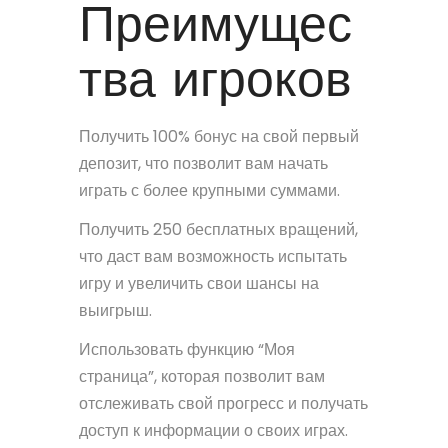
Преимущес
тва игроков
Получить 100% бонус на свой первый
депозит, что позволит вам начать
играть с более крупными суммами.
Получить 250 бесплатных вращений,
что даст вам возможность испытать
игру и увеличить свои шансы на
выигрыш.
Использовать функцию “Моя
страница”, которая позволит вам
отслеживать свой прогресс и получать
доступ к информации о своих играх.