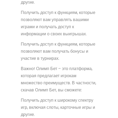
другие.
Получить доступ к функциям, которые
позволяют вам управлять вашими
играми и получать доступ к
информации о своих выигрышах.
Получить доступ к функциям, которые
позволяют вам получать бонусы и
участие в турнирах.
Важно! Олимп Бет – это платформа,
которая предлагает игрокам
множество преимуществ. В частности,
скачав Олимп Бет, вы сможете:
Получить доступ к широкому спектру
игр, включая слоты, карточные игры и
другие.