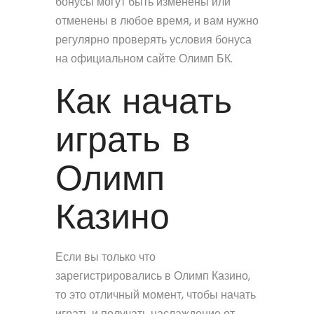
бонусы могут быть изменены или
отменены в любое время, и вам нужно
регулярно проверять условия бонуса
на официальном сайте Олимп БК.
Как начать
играть в
Олимп
Казино
Если вы только что
зарегистрировались в Олимп Казино,
то это отличный момент, чтобы начать
играть и получать наслаждение от