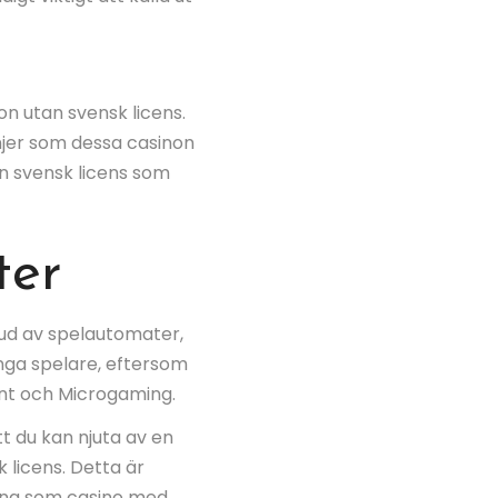
non utan svensk licens.
anjer som dessa casinon
tan svensk licens som
ter
bud av spelautomater,
ånga spelare, eftersom
nt och Microgaming.
t du kan njuta av en
 licens. Detta är
erna som casino med