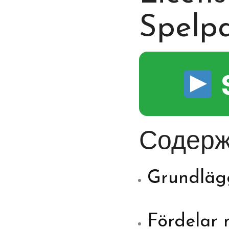
Spelp
Содер
Grundläg
Fördelar 