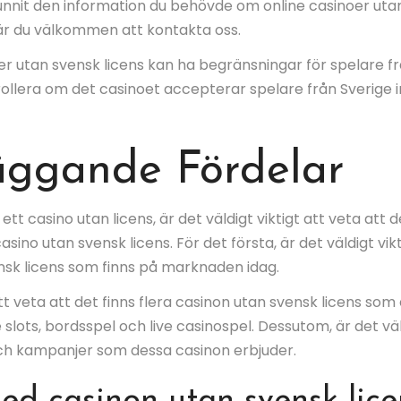
funnit den information du behövde om online casinoer uta
 är du välkommen att kontakta oss.
er utan svensk licens kan ha begränsningar för spelare fr
trollera om det casinoet accepterar spelare från Sverige 
äggande Fördelar
ett casino utan licens, är det väldigt viktigt att veta att d
sino utan svensk licens. För det första, är det väldigt vikti
nsk licens som finns på marknaden idag.
att veta att det finns flera casinon utan svensk licens som
e slots, bordsspel och live casinospel. Dessutom, är det väld
och kampanjer som dessa casinon erbjuder.