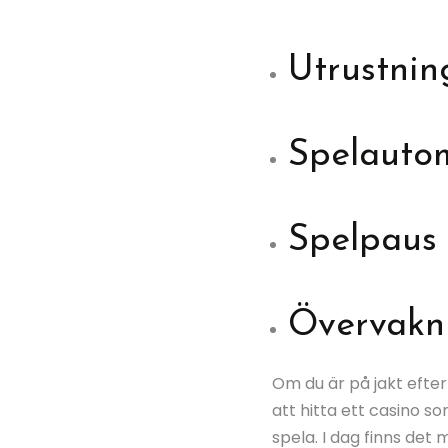
Utrustnin
Spelautom
Spelpaus
Övervakni
Om du är på jakt efter
att hitta ett casino s
spela. I dag finns det