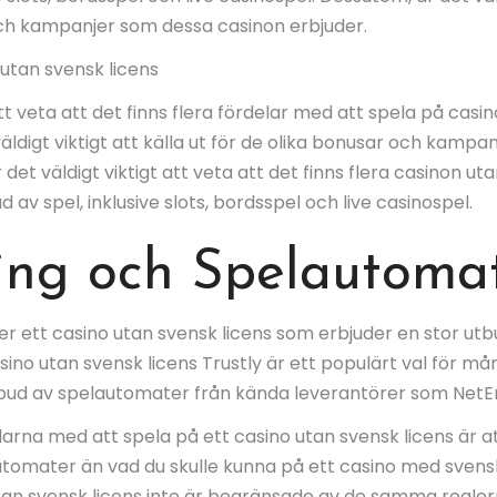
och kampanjer som dessa casinon erbjuder.
utan svensk licens
att veta att det finns flera fördelar med att spela på casi
 väldigt viktigt att källa ut för de olika bonusar och kamp
det väldigt viktigt att veta att det finns flera casinon u
d av spel, inklusive slots, bordsspel och live casinospel.
ing och Spelautoma
er ett casino utan svensk licens som erbjuder en stor ut
Casino utan svensk licens Trustly är ett populärt val för m
tbud av spelautomater från kända leverantörer som NetE
larna med att spela på ett casino utan svensk licens är at
utomater än vad du skulle kunna på ett casino med svensk
tan svensk licens inte är begränsade av de samma regl