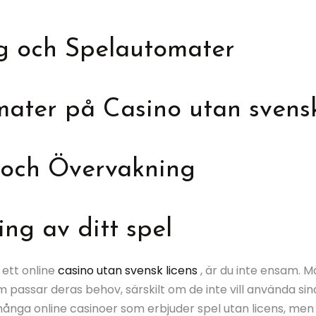
g och Spelautomater
ater på Casino utan svensk
 och Övervakning
ng av ditt spel
 ett online
casino utan svensk licens
, är du inte ensam. M
om passar deras behov, särskilt om de inte vill använda si
 många online casinoer som erbjuder spel utan licens, men d