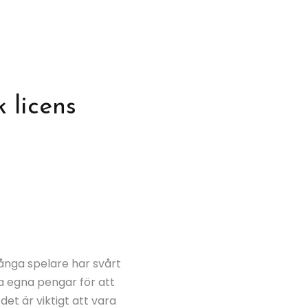
 licens
ånga spelare har svårt
na egna pengar för att
et är viktigt att vara