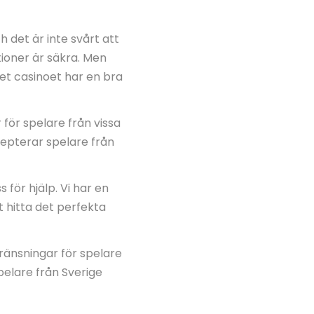
 det är inte svårt att
tioner är säkra. Men
 det casinoet har en bra
 för spelare från vissa
cepterar spelare från
 för hjälp. Vi har en
t hitta det perfekta
gränsningar för spelare
pelare från Sverige