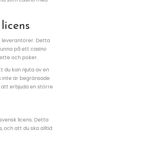
licens
 leverantörer. Detta
kunna på ett casino
lette och poker.
t du kan njuta av en
s inte är begränsade
att erbjuda en större
svensk licens. Detta
, och att du ska alltid