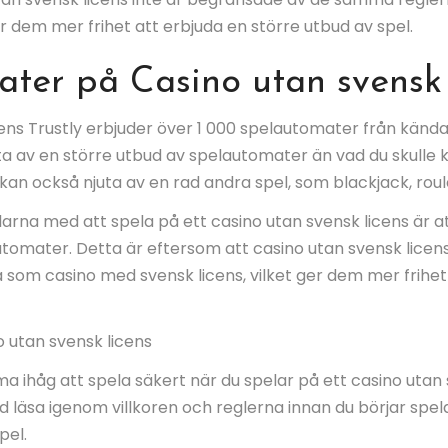
er dem mer frihet att erbjuda en större utbud av spel.
ter på Casino utan svensk 
ens Trustly erbjuder över 1 000 spelautomater från kända
ta av en större utbud av spelautomater än vad du skulle 
kan också njuta av en rad andra spel, som blackjack, rou
larna med att spela på ett casino utan svensk licens är at
utomater. Detta är eftersom att casino utan svensk licen
som casino med svensk licens, vilket ger dem mer frihet 
 utan svensk licens
ma ihåg att spela säkert när du spelar på ett casino utan 
id läsa igenom villkoren och reglerna innan du börjar spela
pel.