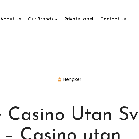
About Us
Our Brands
Private Label
Contact Us
Hengker
e Casino Utan Sv
 – Casino utan