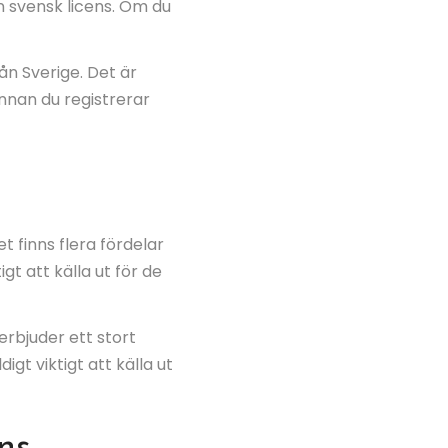
n svensk licens. Om du
ån Sverige. Det är
innan du registrerar
et finns flera fördelar
gt att källa ut för de
 erbjuder ett stort
igt viktigt att källa ut