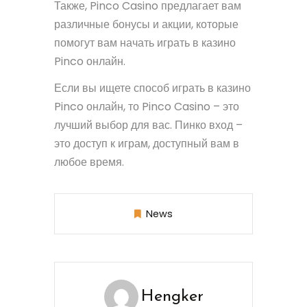
Также, Pinco Casino предлагает вам
различные бонусы и акции, которые
помогут вам начать играть в казино
Pinco онлайн.
Если вы ищете способ играть в казино
Pinco онлайн, то Pinco Casino – это
лучший выбор для вас. Пинко вход –
это доступ к играм, доступный вам в
любое время.
News
Hengker