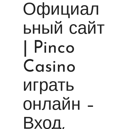
Официал
ьный сайт
| Pinco
Casino
играть
онлайн –
Вход,