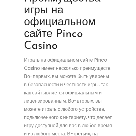
игры на
официальном
сайте Pinco
Casino
Играть на официальном сайте Pinco
Casino имеет несколько преимуществ.
Во-первых, вы можете быть уверены
в безопасности и честности игры, так
как сайт является официальным и
лицензированным. Во-вторых, вы
можете играть с любого устройства,
подключенного к интернету, что делает
игру доступной для вас в любое время
и из любого места. В-третьих, на