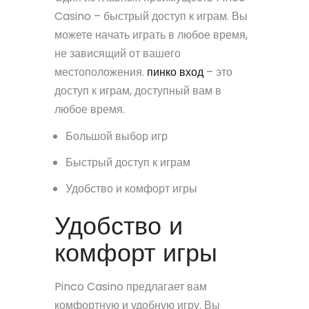
Casino – быстрый доступ к играм. Вы
можете начать играть в любое время,
не зависящий от вашего
местоположения.
пинко вход
– это
доступ к играм, доступный вам в
любое время.
Большой выбор игр
Быстрый доступ к играм
Удобство и комфорт игры
Удобство и
комфорт игры
Pinco Casino предлагает вам
комфортную и удобную игру. Вы