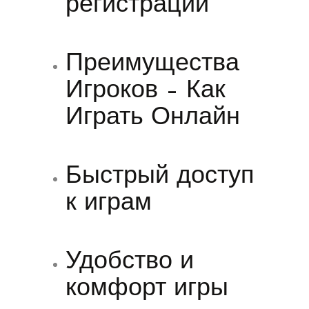
регистрации
Преимущества
Игроков – Как
Играть Онлайн
Быстрый доступ
к играм
Удобство и
комфорт игры