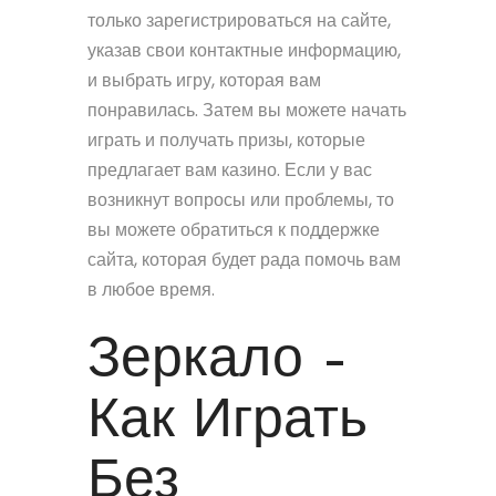
только зарегистрироваться на сайте,
указав свои контактные информацию,
и выбрать игру, которая вам
понравилась. Затем вы можете начать
играть и получать призы, которые
предлагает вам казино. Если у вас
возникнут вопросы или проблемы, то
вы можете обратиться к поддержке
сайта, которая будет рада помочь вам
в любое время.
Зеркало –
Как Играть
Без