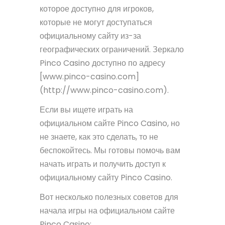
которое доступно для игроков,
которые не могут доступаться
официальному сайту из-за
географических ограничений. Зеркало
Pinco Casino доступно по адресу
[www.pinco-casino.com]
(http://www.pinco-casino.com).
Если вы ищете играть на
официальном сайте Pinco Casino, но
не знаете, как это сделать, то не
беспокойтесь. Мы готовы помочь вам
начать играть и получить доступ к
официальному сайту Pinco Casino.
Вот несколько полезных советов для
начала игры на официальном сайте
Pinco Casino: