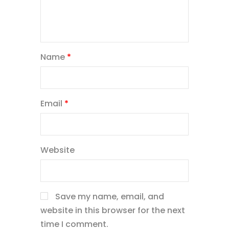
Name
*
Email
*
Website
Save my name, email, and
website in this browser for the next
time I comment.