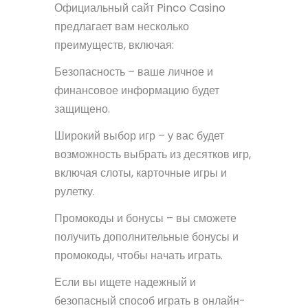
Официальный сайт Pinco Casino
предлагает вам несколько
преимуществ, включая:
Безопасность – ваше личное и
финансовое информацию будет
защищено.
Широкий выбор игр – у вас будет
возможность выбрать из десятков игр,
включая слоты, карточные игры и
рулетку.
Промокоды и бонусы – вы сможете
получить дополнительные бонусы и
промокоды, чтобы начать играть.
Если вы ищете надежный и
безопасный способ играть в онлайн-