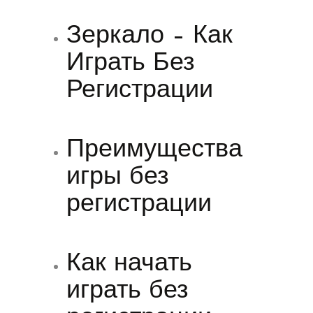
Зеркало – Как
Играть Без
Регистрации
Преимущества
игры без
регистрации
Как начать
играть без