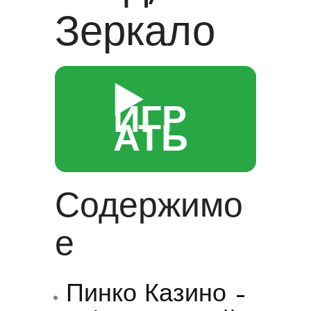
Зеркало
▶️
ИГР
АТЬ
Содержимо
е
Пинко Казино –