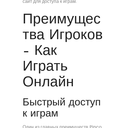
сайт для доступа к играм.
Преимущес
тва Игроков
– Как
Играть
Онлайн
Быстрый доступ
к играм
Один из главных преимуществ Pinco