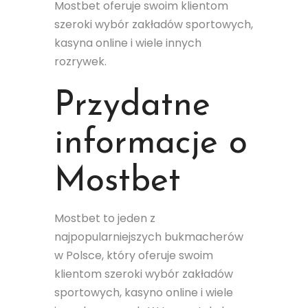
Mostbet oferuje swoim klientom
szeroki wybór zakładów sportowych,
kasyna online i wiele innych
rozrywek.
Przydatne
informacje o
Mostbet
Mostbet to jeden z
najpopularniejszych bukmacherów
w Polsce, który oferuje swoim
klientom szeroki wybór zakładów
sportowych, kasyno online i wiele