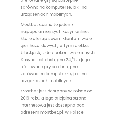
oferowane gry są dostępne
zarówno na komputerze, jak i na
urządzeniach mobilnych.
Mostbet casino to jeden z
najpopularniejszych kasyn online,
które oferuje swoim klientom wiele
gier hazardowych, w tym ruletka,
blackjack, video poker i wiele innych.
Kasyno jest dostępne 24/7, a jego
oferowane gry są dostępne
zarówno na komputerze, jak i na
urządzeniach mobilnych.
Mostbet jest dostępny w Polsce od
2019 roku, a jego oficjalna strona
internetowa jest dostępna pod
adresem mostbet.pl. W Polsce,