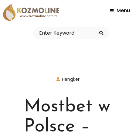
Menu
Hengker
Mostbet w
Polsce –