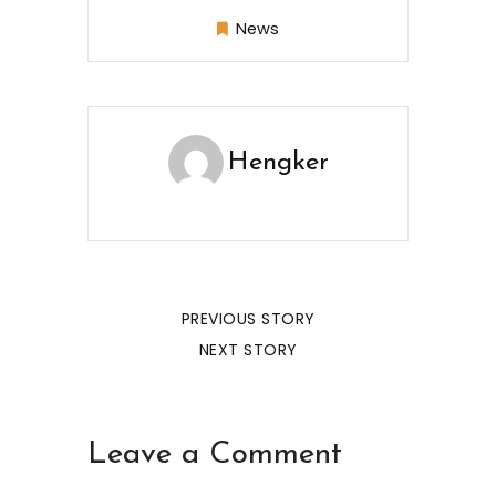
News
Hengker
PREVIOUS STORY
NEXT STORY
Leave a Comment