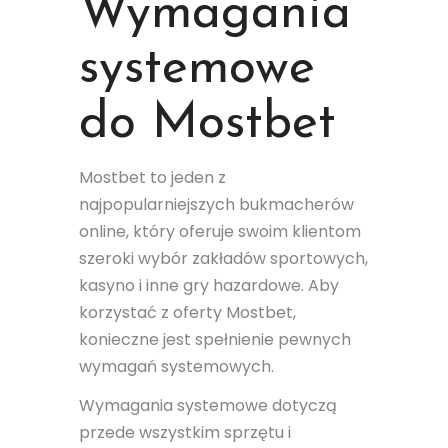
Wymagania
systemowe
do Mostbet
Mostbet to jeden z
najpopularniejszych bukmacherów
online, który oferuje swoim klientom
szeroki wybór zakładów sportowych,
kasyno i inne gry hazardowe. Aby
korzystać z oferty Mostbet,
konieczne jest spełnienie pewnych
wymagań systemowych.
Wymagania systemowe dotyczą
przede wszystkim sprzętu i