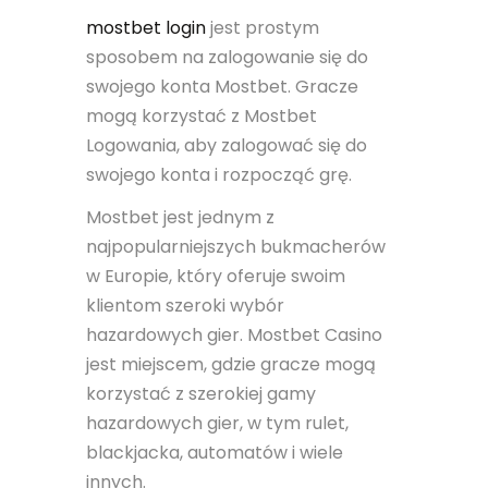
mostbet login
jest prostym
sposobem na zalogowanie się do
swojego konta Mostbet. Gracze
mogą korzystać z Mostbet
Logowania, aby zalogować się do
swojego konta i rozpocząć grę.
Mostbet jest jednym z
najpopularniejszych bukmacherów
w Europie, który oferuje swoim
klientom szeroki wybór
hazardowych gier. Mostbet Casino
jest miejscem, gdzie gracze mogą
korzystać z szerokiej gamy
hazardowych gier, w tym rulet,
blackjacka, automatów i wiele
innych.