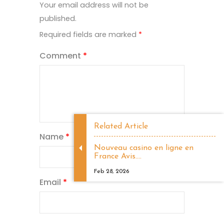
Your email address will not be
published.
Required fields are marked
*
Comment
*
Related Article
Name
*
Nouveau casino en ligne en
France Avis....
Feb 28, 2026
Email
*