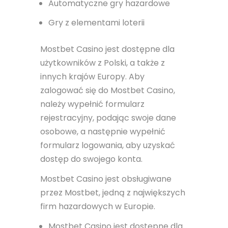
Automatyczne gry hazardowe
Gry z elementami loterii
Mostbet Casino jest dostępne dla
użytkowników z Polski, a także z
innych krajów Europy. Aby
zalogować się do Mostbet Casino,
należy wypełnić formularz
rejestracyjny, podając swoje dane
osobowe, a następnie wypełnić
formularz logowania, aby uzyskać
dostęp do swojego konta.
Mostbet Casino jest obsługiwane
przez Mostbet, jedną z największych
firm hazardowych w Europie.
Mostbet Casino jest dostępne dla