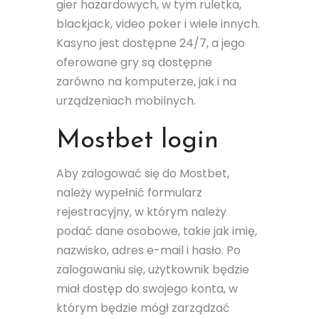
gier hazardowych, w tym ruletka,
blackjack, video poker i wiele innych.
Kasyno jest dostępne 24/7, a jego
oferowane gry są dostępne
zarówno na komputerze, jak i na
urządzeniach mobilnych.
Mostbet login
Aby zalogować się do Mostbet,
należy wypełnić formularz
rejestracyjny, w którym należy
podać dane osobowe, takie jak imię,
nazwisko, adres e-mail i hasło. Po
zalogowaniu się, użytkownik będzie
miał dostęp do swojego konta, w
którym będzie mógł zarządzać