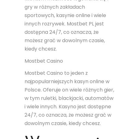
gry w różnych zakładach
sportowych, kasynie online i wiele
innych rozrywek. Mostbet PL jest
dostępna 24/7, co oznacza, że
możesz grać w dowolnym czasie,
kiedy chcesz.
Mostbet Casino
Mostbet Casino to jeden z
najpopularniejszych kasyn online w
Polsce. Oferuje on wiele różnych gier,
w tym ruletki, blackjacki, automatów
i wiele innych. Kasyno jest dostępne
24/7, co oznacza, że możesz grać w
dowolnym czasie, kiedy chcesz.