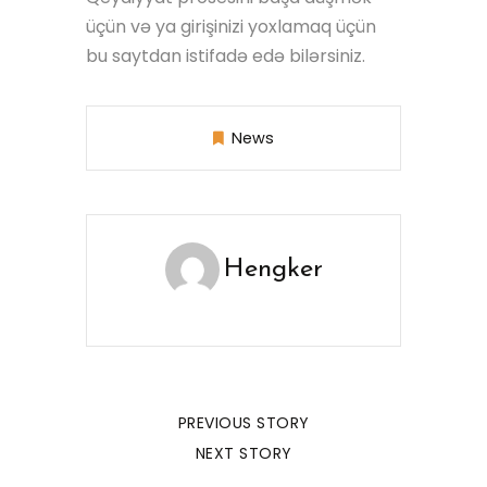
üçün və ya girişinizi yoxlamaq üçün
bu saytdan istifadə edə bilərsiniz.
News
Hengker
PREVIOUS STORY
NEXT STORY