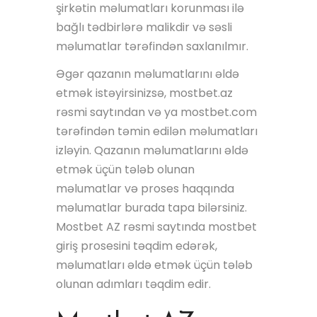
şirkətin məlumatları korunması ilə
bağlı tədbirlərə malikdir və səsli
məlumatlar tərəfindən saxlanılmır.
Əgər qazanın məlumatlarını əldə
etmək istəyirsinizsə, mostbet.az
rəsmi saytından və ya mostbet.com
tərəfindən təmin edilən məlumatları
izləyin. Qazanın məlumatlarını əldə
etmək üçün tələb olunan
məlumatlar və proses haqqında
məlumatlar burada tapa bilərsiniz.
Mostbet AZ rəsmi saytında mostbet
giriş prosesini təqdim edərək,
məlumatları əldə etmək üçün tələb
olunan adımları təqdim edir.