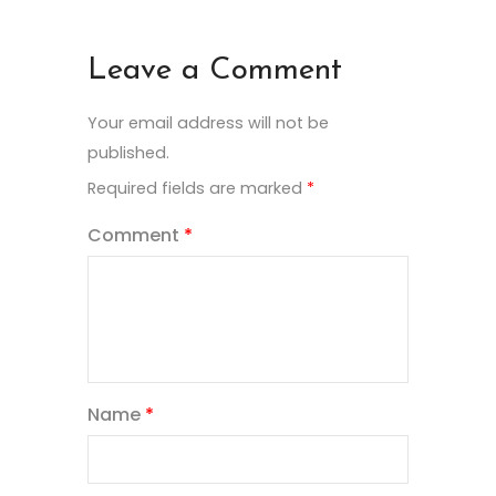
Leave a Comment
Your email address will not be
published.
Required fields are marked
*
Comment
*
Name
*