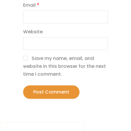
Email
*
Website
Save my name, email, and
website in this browser for the next
time I comment.