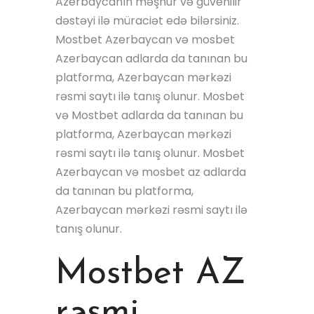
Azerbaycanın məşhur və güvenilir
dəstəyi ilə müraciət edə bilərsiniz.
Mostbet Azerbaycan və mosbet
Azerbaycan adlarda da tanınan bu
platforma, Azerbaycan mərkəzi
rəsmi saytı ilə tanış olunur. Mosbet
və Mostbet adlarda da tanınan bu
platforma, Azerbaycan mərkəzi
rəsmi saytı ilə tanış olunur. Mosbet
Azerbaycan və mosbet az adlarda
da tanınan bu platforma,
Azerbaycan mərkəzi rəsmi saytı ilə
tanış olunur.
Mostbet AZ
rəsmi