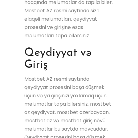
haqqında məlumatlar da tapıla bilər.
Mostbet AZ rəsmi saytında sizə
əlaqəli məlumatları, qeydiyyat
prosesini və girişinə əsas
məlumatları tapa bilərsiniz.
Qeydiyyat və
Giriş
Mostbet AZ rəsmi saytında
qeydiyyat prosesini başa düşmək
üçün və ya girişinizi yoxlamaq üçün
məlumatlar tapa bilərsiniz. mostbet
az qeydiyyat, mostbet azerbaycan,
mostbet.az və mostbet giriş növü
məlumatlar bu saytda mövcuddur.
Qeydiyyat prosesini başa düşmək