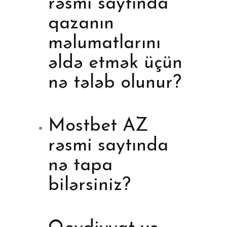
rəsmi saytında
qazanın
məlumatlarını
əldə etmək üçün
nə tələb olunur?
Mostbet AZ
rəsmi saytında
nə tapa
bilərsiniz?