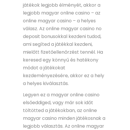
játékok legjobb élményét, akkor a
legjobb magyar online casino – az
online magyar casino – a helyes
válasz. Az online magyar casino no
deposit bonusokkal kezdeni tudod,
ami segíted a játékkal kezdeni,
mielőtt fizetőellenőrzést tennél. Ha
keresed egy könnyű és hatékony
módot a játékokat
kezdeményezésére, akkor ez a hely
a helyes kiválasztás.
Legyen ez a magyar online casino
elsőeddiged, vagy már sok időt
töltötted a játékokban, az online
magyar casino minden játékosnak a
legjobb választás. Az online magyar