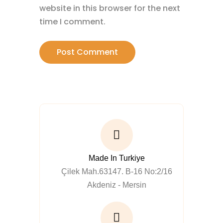
website in this browser for the next
time I comment.
Made In Turkiye
Çilek Mah.63147. B-16 No:2/16
Akdeniz - Mersin