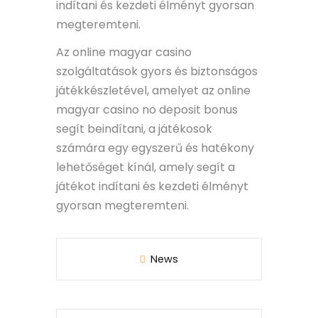
indítani és kezdeti élményt gyorsan
megteremteni.
Az online magyar casino
szolgáltatások gyors és biztonságos
játékkészletével, amelyet az online
magyar casino no deposit bonus
segít beindítani, a játékosok
számára egy egyszerű és hatékony
lehetőséget kínál, amely segít a
játékot indítani és kezdeti élményt
gyorsan megteremteni.
News