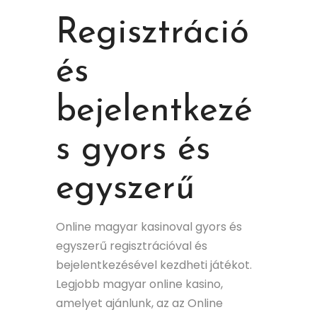
Regisztráció
és
bejelentkezé
s gyors és
egyszerű
Online magyar kasinoval gyors és
egyszerű regisztrációval és
bejelentkezésével kezdheti játékot.
Legjobb magyar online kasino,
amelyet ajánlunk, az az Online