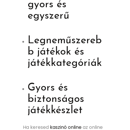
gyors és
egyszerű
Legneműszereb
b játékok és
játékkategóriák
Gyors és
biztonságos
játékkészlet
Ha keresed
kaszinó online
az online