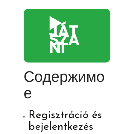
▶️
JÁT
SZA
NI
Содержимо
е
Regisztráció és
bejelentkezés