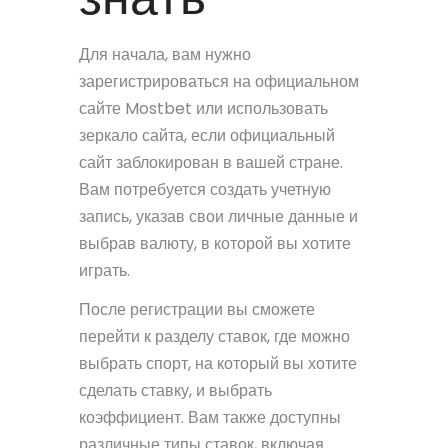
знать
Для начала, вам нужно
зарегистрироваться на официальном
сайте Mostbet или использовать
зеркало сайта, если официальный
сайт заблокирован в вашей стране.
Вам потребуется создать учетную
запись, указав свои личные данные и
выбрав валюту, в которой вы хотите
играть.
После регистрации вы сможете
перейти к разделу ставок, где можно
выбрать спорт, на который вы хотите
сделать ставку, и выбрать
коэффициент. Вам также доступны
различные типы ставок, включая