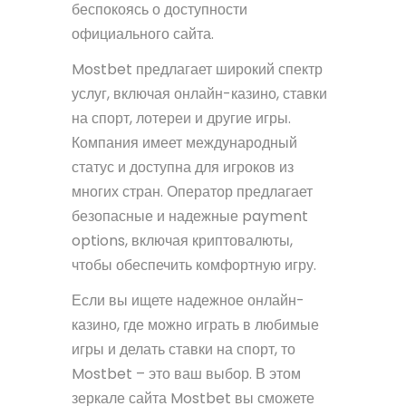
беспокоясь о доступности
официального сайта.
Mostbet предлагает широкий спектр
услуг, включая онлайн-казино, ставки
на спорт, лотереи и другие игры.
Компания имеет международный
статус и доступна для игроков из
многих стран. Оператор предлагает
безопасные и надежные payment
options, включая криптовалюты,
чтобы обеспечить комфортную игру.
Если вы ищете надежное онлайн-
казино, где можно играть в любимые
игры и делать ставки на спорт, то
Mostbet – это ваш выбор. В этом
зеркале сайта Mostbet вы сможете