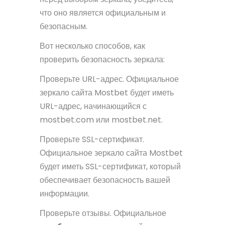
что оно является официальным и
безопасным.
Вот несколько способов, как
проверить безопасность зеркала:
Проверьте URL-адрес. Официальное
зеркало сайта Mostbet будет иметь
URL-адрес, начинающийся с
mostbet.com или mostbet.net.
Проверьте SSL-сертификат.
Официальное зеркало сайта Mostbet
будет иметь SSL-сертификат, который
обеспечивает безопасность вашей
информации.
Проверьте отзывы. Официальное