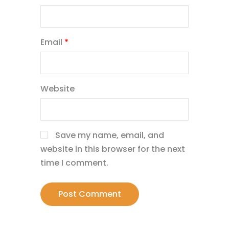
Email
*
Website
Save my name, email, and
website in this browser for the next
time I comment.