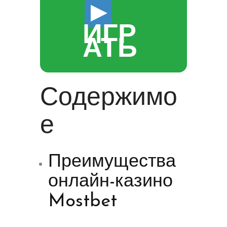
ИГР
АТЬ
Содержимо
е
Преимущества
онлайн-казино
Mostbet