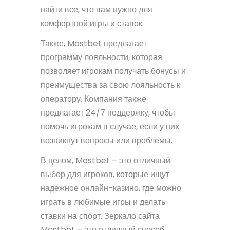
найти все, что вам нужно для
комфортной игры и ставок.
Также, Mostbet предлагает
программу лояльности, которая
позволяет игрокам получать бонусы и
преимущества за свою лояльность к
оператору. Компания также
предлагает 24/7 поддержку, чтобы
помочь игрокам в случае, если у них
возникнут вопросы или проблемы.
В целом, Mostbet – это отличный
выбор для игроков, которые ищут
надежное онлайн-казино, где можно
играть в любимые игры и делать
ставки на спорт. Зеркало сайта
Mostbet – это отличный способ