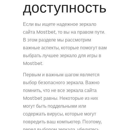
доступность
Если вы ищете надежное зеркало
сайта Mostbet, то вы на правом пути.
В этом разделе мы рассмотрим
важные аспекты, которые помогут вам
выбрать лучшее зеркало для игры в
Mostbet.
Первым и важным шагом является
выбор безопасного зеркала. Важно
помнить, что не все зеркала сайта
Mostbet равны. Некоторые из них
могут быть поддельными или
содержать вирусы, которые могут
повредить ваш компьютер. Поэтому,
перед выбором зеркала, убедитесь,