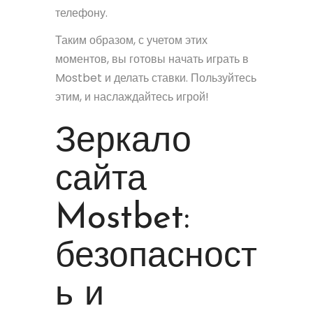
телефону.
Таким образом, с учетом этих
моментов, вы готовы начать играть в
Mostbet и делать ставки. Пользуйтесь
этим, и наслаждайтесь игрой!
Зеркало
сайта
Mostbet:
безопасност
ь и