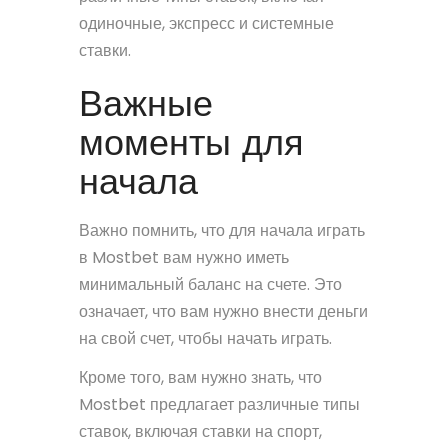
одиночные, экспресс и системные
ставки.
Важные
моменты для
начала
Важно помнить, что для начала играть
в Mostbet вам нужно иметь
минимальный баланс на счете. Это
означает, что вам нужно внести деньги
на свой счет, чтобы начать играть.
Кроме того, вам нужно знать, что
Mostbet предлагает различные типы
ставок, включая ставки на спорт,