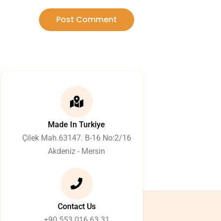
Made In Turkiye
Çilek Mah.63147. B-16 No:2/16
Akdeniz - Mersin
Contact Us
+90 553 016 63 31