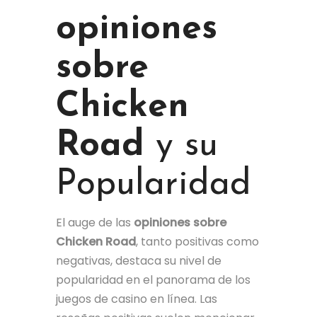
opiniones
sobre
Chicken
Road
y su
Popularidad
El auge de las
opiniones sobre
Chicken Road
, tanto positivas como
negativas, destaca su nivel de
popularidad en el panorama de los
juegos de casino en línea. Las