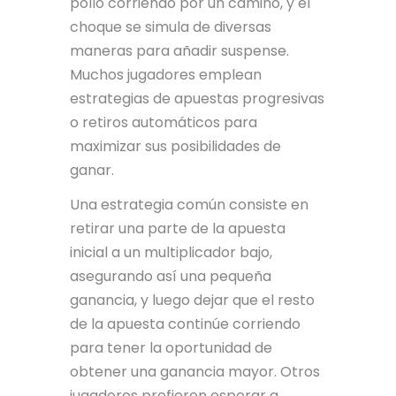
pollo corriendo por un camino, y el
choque se simula de diversas
maneras para añadir suspense.
Muchos jugadores emplean
estrategias de apuestas progresivas
o retiros automáticos para
maximizar sus posibilidades de
ganar.
Una estrategia común consiste en
retirar una parte de la apuesta
inicial a un multiplicador bajo,
asegurando así una pequeña
ganancia, y luego dejar que el resto
de la apuesta continúe corriendo
para tener la oportunidad de
obtener una ganancia mayor. Otros
jugadores prefieren esperar a