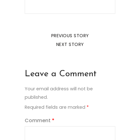
PREVIOUS STORY
NEXT STORY
Leave a Comment
Your email address will not be
published.
Required fields are marked
*
Comment
*