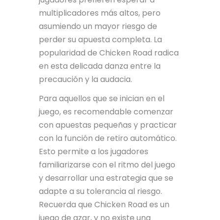
multiplicadores más altos, pero
asumiendo un mayor riesgo de
perder su apuesta completa. La
popularidad de Chicken Road radica
en esta delicada danza entre la
precaución y la audacia.
Para aquellos que se inician en el
juego, es recomendable comenzar
con apuestas pequeñas y practicar
con la función de retiro automático.
Esto permite a los jugadores
familiarizarse con el ritmo del juego
y desarrollar una estrategia que se
adapte a su tolerancia al riesgo.
Recuerda que Chicken Road es un
juego de azar, y no existe una