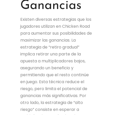
Ganancias
Existen diversas estrategias que los
jugadores utilizan en Chicken Road
para aumentar sus posibilidades de
maximizar las ganancias. La
estrategia de “retiro gradual”
implica retirar una parte de la
apuesta a multiplicadores bajos,
asegurando un beneficio y
permitiendo que el resto continúe
en juego. Esta técnica reduce el
riesgo, pero limita el potencial de
ganancias más significativas. Por
otro lado, la estrategia de “alto
riesgo” consiste en esperar a