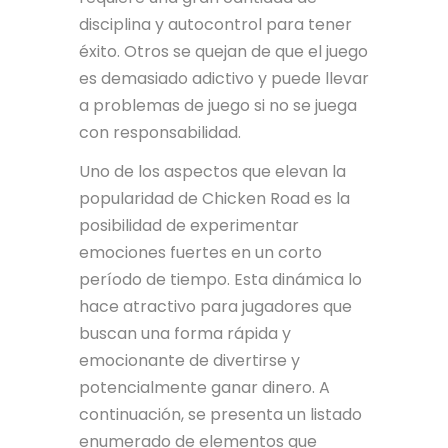
disciplina y autocontrol para tener
éxito. Otros se quejan de que el juego
es demasiado adictivo y puede llevar
a problemas de juego si no se juega
con responsabilidad.
Uno de los aspectos que elevan la
popularidad de Chicken Road es la
posibilidad de experimentar
emociones fuertes en un corto
período de tiempo. Esta dinámica lo
hace atractivo para jugadores que
buscan una forma rápida y
emocionante de divertirse y
potencialmente ganar dinero. A
continuación, se presenta un listado
enumerado de elementos que