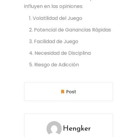
influyen en las opiniones:
Volatilidad del Juego
Potencial de Ganancias Rápidas
Facilidad de Juego
Necesidad de Disciplina
Riesgo de Adicción
Post
Hengker