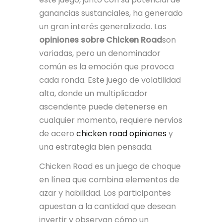
ganancias sustanciales, ha generado
un gran interés generalizado. Las
opiniones sobre Chicken Road
son
variadas, pero un denominador
común es la emoción que provoca
cada ronda. Este juego de volatilidad
alta, donde un multiplicador
ascendente puede detenerse en
cualquier momento, requiere nervios
de acero
chicken road opiniones
y
una estrategia bien pensada.
Chicken Road es un juego de choque
en línea que combina elementos de
azar y habilidad. Los participantes
apuestan a la cantidad que desean
invertir y observan cómo un