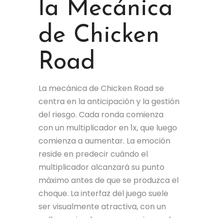
la Mecánica
de Chicken
Road
La mecánica de Chicken Road se
centra en la anticipación y la gestión
del riesgo. Cada ronda comienza
con un multiplicador en 1x, que luego
comienza a aumentar. La emoción
reside en predecir cuándo el
multiplicador alcanzará su punto
máximo antes de que se produzca el
choque. La interfaz del juego suele
ser visualmente atractiva, con un