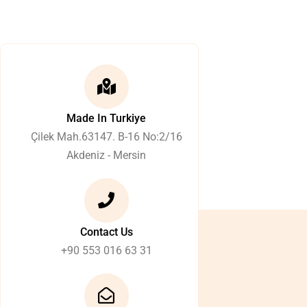
Made In Turkiye
Çilek Mah.63147. B-16 No:2/16
Akdeniz - Mersin
Contact Us
+90 553 016 63 31