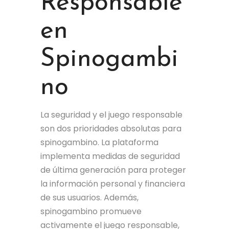
Responsable
en
Spinogambi
no
La seguridad y el juego responsable
son dos prioridades absolutas para
spinogambino. La plataforma
implementa medidas de seguridad
de última generación para proteger
la información personal y financiera
de sus usuarios. Además,
spinogambino promueve
activamente el juego responsable,