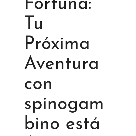
Fortuna:
Tu
Próxima
Aventura
con
spinogam
bino está