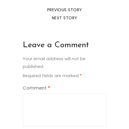
PREVIOUS STORY
NEXT STORY
Leave a Comment
Your email address will not be
published.
Required fields are marked
*
Comment
*