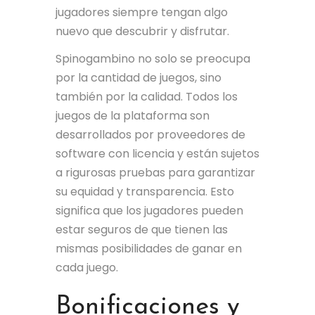
jugadores siempre tengan algo
nuevo que descubrir y disfrutar.
Spinogambino no solo se preocupa
por la cantidad de juegos, sino
también por la calidad. Todos los
juegos de la plataforma son
desarrollados por proveedores de
software con licencia y están sujetos
a rigurosas pruebas para garantizar
su equidad y transparencia. Esto
significa que los jugadores pueden
estar seguros de que tienen las
mismas posibilidades de ganar en
cada juego.
Bonificaciones y