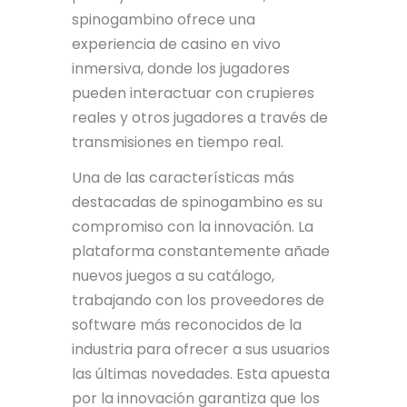
spinogambino ofrece una
experiencia de casino en vivo
inmersiva, donde los jugadores
pueden interactuar con crupieres
reales y otros jugadores a través de
transmisiones en tiempo real.
Una de las características más
destacadas de spinogambino es su
compromiso con la innovación. La
plataforma constantemente añade
nuevos juegos a su catálogo,
trabajando con los proveedores de
software más reconocidos de la
industria para ofrecer a sus usuarios
las últimas novedades. Esta apuesta
por la innovación garantiza que los