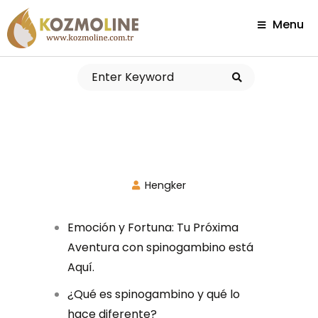
Menu
Hengker
Emoción y Fortuna: Tu Próxima
Aventura con spinogambino está
Aquí.
¿Qué es spinogambino y qué lo
hace diferente?