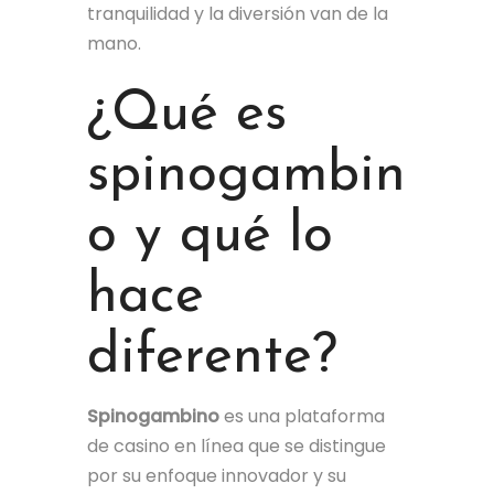
tranquilidad y la diversión van de la
mano.
¿Qué es
spinogambin
o y qué lo
hace
diferente?
Spinogambino
es una plataforma
de casino en línea que se distingue
por su enfoque innovador y su