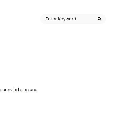
e convierte en una