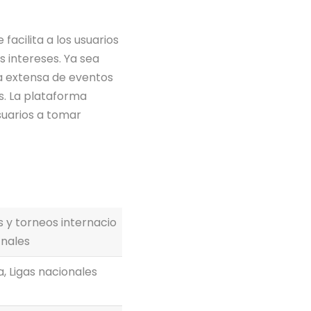
facilita a los usuarios
 intereses. Ya sea
ra extensa de eventos
s. La plataforma
suarios a tomar
s y torneos internacio
nales
a, Ligas nacionales