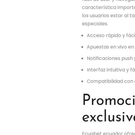
característica importa
los usuarios estar al 
especiales.
Acceso rápido y fáci
Apuestas en vivo en
Notificaciones push
Interfaz intuitiva y f
Compatibilidad con d
Promoci
exclusiv
Ecuabet ecuador ofrec