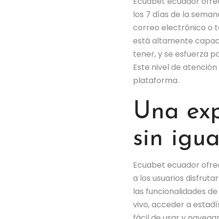
Ecuabet ecuador ofrece
los 7 días de la seman
correo electrónico o te
está altamente capaci
tener, y se esfuerza p
Este nivel de atención 
plataforma.
Una exp
sin igua
Ecuabet ecuador ofrec
a los usuarios disfruta
las funcionalidades de
vivo, acceder a estadí
fácil de usar y navegar