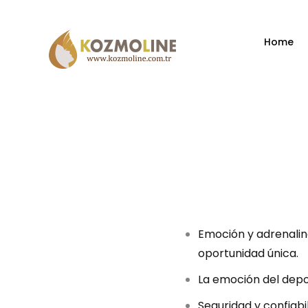
Home
Emoción y adrenalina
oportunidad única.
La emoción del depo
Seguridad y confiabi