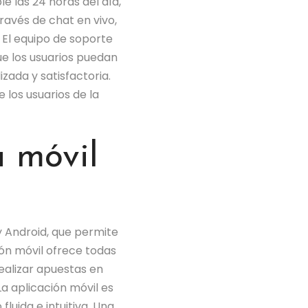
e las 24 horas del día,
ravés de chat en vivo,
. El equipo de soporte
e los usuarios puedan
zada y satisfactoria.
 los usuarios de la
 móvil
y Android, que permite
ción móvil ofrece todas
realizar apuestas en
La aplicación móvil es
luida e intuitiva. Una