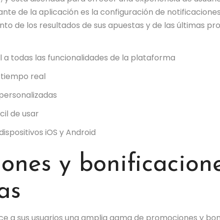
nte de la aplicación es la configuración de notificacione
tanto de los resultados de sus apuestas y de las últimas p
l a todas las funcionalidades de la plataforma
 tiempo real
 personalizadas
ácil de usar
ispositivos iOS y Android
ones y bonificacion
as
e a sus usuarios una amplia gama de promociones y bonif