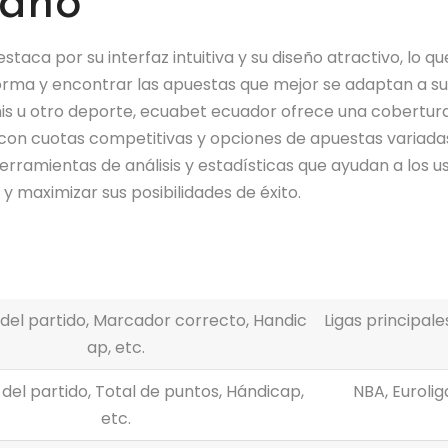
mano
aca por su interfaz intuitiva y su diseño atractivo, lo que 
orma y encontrar las apuestas que mejor se adaptan a sus
enis u otro deporte, ecuabet ecuador ofrece una cobertu
, con cuotas competitivas y opciones de apuestas variada
rramientas de análisis y estadísticas que ayudan a los u
y maximizar sus posibilidades de éxito.
del partido, Marcador correcto, Handic
Ligas principale
ap, etc.
el partido, Total de puntos, Hándicap,
NBA, Eurolig
etc.