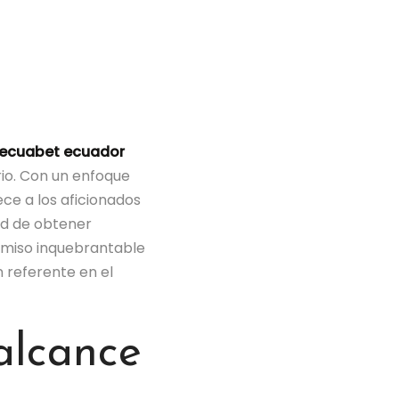
ecuabet ecuador
io. Con un enfoque
ece a los aficionados
ad de obtener
omiso inquebrantable
 referente en el
alcance