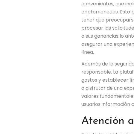
convenientes, que incl
criptomonedas. Esto pe
tener que preocuparse
procesar las solicitud
a sus ganancias lo an
asegurar una experien
línea.
Además de la segurida
responsable. La plata
gastos y establecer lí
a disfrutar de una exp
valores fundamentale
usuarios información c
Atención a