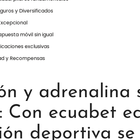
uros y Diversificados
Excepcional
puesta móvil sin igual
icaciones exclusivas
tad y Recompensas
n y adrenalina 
s: Con ecuabet e
ión deportiva se