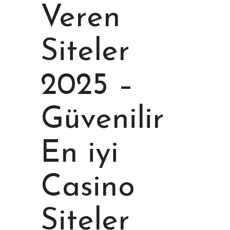
Veren
Siteler
2025 –
Güvenilir
En iyi
Casino
Siteler