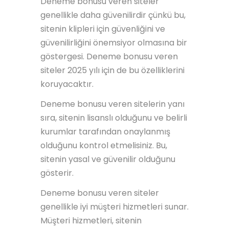
Deneme bonusu veren siteler
genellikle daha güvenilirdir çünkü bu,
sitenin klipleri için güvenliğini ve
güvenilirliğini önemsiyor olmasına bir
göstergesi. Deneme bonusu veren
siteler 2025 yılı için de bu özelliklerini
koruyacaktır.
Deneme bonusu veren sitelerin yanı
sıra, sitenin lisanslı olduğunu ve belirli
kurumlar tarafından onaylanmış
olduğunu kontrol etmelisiniz. Bu,
sitenin yasal ve güvenilir olduğunu
gösterir.
Deneme bonusu veren siteler
genellikle iyi müşteri hizmetleri sunar.
Müşteri hizmetleri, sitenin