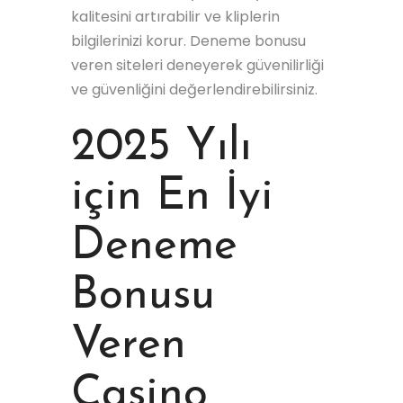
kalitesini artırabilir ve kliplerin
bilgilerinizi korur. Deneme bonusu
veren siteleri deneyerek güvenilirliği
ve güvenliğini değerlendirebilirsiniz.
2025 Yılı
için En İyi
Deneme
Bonusu
Veren
Casino