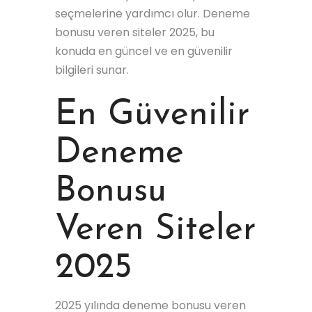
seçmelerine yardımcı olur. Deneme
bonusu veren siteler 2025, bu
konuda en güncel ve en güvenilir
bilgileri sunar.
En Güvenilir
Deneme
Bonusu
Veren Siteler
2025
2025 yılında deneme bonusu veren