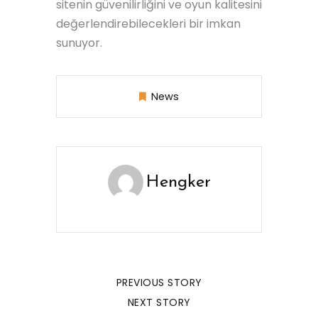
sitenin güvenilirliğini ve oyun kalitesini
değerlendirebilecekleri bir imkan
sunuyor.
News
Hengker
PREVIOUS STORY
NEXT STORY