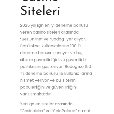
Siteleri
2025 yılı için en iyi deneme bonusu
veren casino siteleri arasında
“BetOnline” ve “Bodog” yer alıyor.
BetOnline, kullanıcılarına 100 TL
deneme bonusu sunuyor ve bu,
sitenin güvenilirliğini ve güvenilirlik
politikasını gösteriyor. Bodog ise 150
TL deneme bonusu ile kullanıcılarına
hizmet veriyor ve bu, sitenin
popülerliğini ve güvenilirliğini
yansıtmaktadır.
Yeni gelen siteler arasında
“CasinoMax” ve “SpinPalace” da not