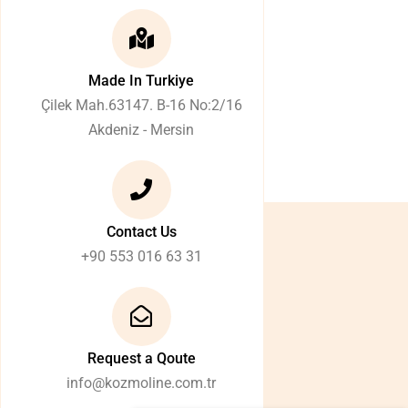
Made In Turkiye
Çilek Mah.63147. B-16 No:2/16
Akdeniz - Mersin
Contact Us
+90 553 016 63 31
Request a Qoute
info@kozmoline.com.tr