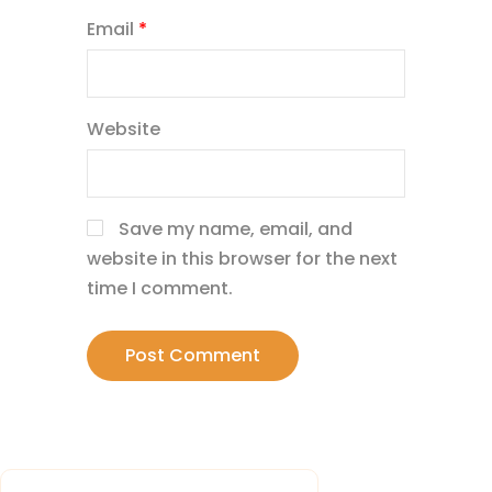
Email
*
Website
Save my name, email, and
website in this browser for the next
time I comment.