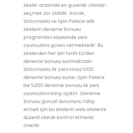
siteler arasında en güvenilir olanları
seçmek zor olabilir. Ancak,
Slotomania ve Spin Palace adlı
sitelerin deneme bonusu
programları sayesinde yeni
oyunculara güven vermektedir. Bu
sitelerden her biri farklı türden
deneme bonusu sunmaktadır:
Slotomania, ilk yatırımıza %100
deneme bonusu sunar, Spin Palace
ise %200 deneme bonusu ile yeni
oyunculara karşı açıktır. Deneme
bonusu güncel durumunu takip
etmek için bu sitelerin web sitelerini
düzenli olarak kontrol etmeniz
önerilir.