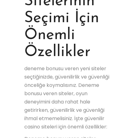
Sitelerinin
Seçimi İçin
Önemli
Özellikler
deneme bonusu veren yeni siteler
seçtiğinizde, güvenilirlik ve güvenliği
önceliğe koymalısınız. Deneme
bonusu veren siteler, oyun
deneyimini daha rahat hale
getirirken, güvenilirlik ve güvenliği
ihmal etmemelisiniz. İşte güvenilir
casino siteleri için önemli özellikler: