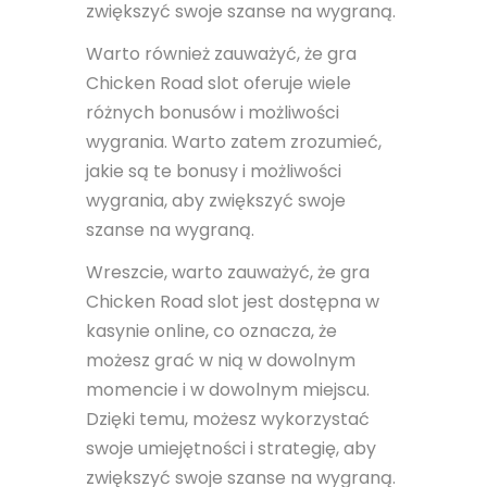
zwiększyć swoje szanse na wygraną.
Warto również zauważyć, że gra
Chicken Road slot oferuje wiele
różnych bonusów i możliwości
wygrania. Warto zatem zrozumieć,
jakie są te bonusy i możliwości
wygrania, aby zwiększyć swoje
szanse na wygraną.
Wreszcie, warto zauważyć, że gra
Chicken Road slot jest dostępna w
kasynie online, co oznacza, że
możesz grać w nią w dowolnym
momencie i w dowolnym miejscu.
Dzięki temu, możesz wykorzystać
swoje umiejętności i strategię, aby
zwiększyć swoje szanse na wygraną.