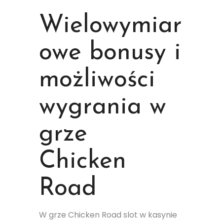
Wielowymiar
owe bonusy i
możliwości
wygrania w
grze
Chicken
Road
W grze Chicken Road slot w kasynie