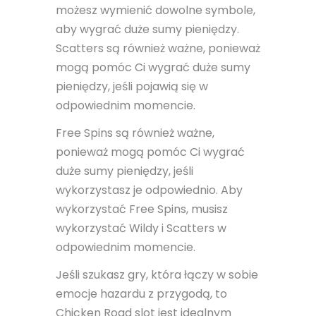
możesz wymienić dowolne symbole,
aby wygrać duże sumy pieniędzy.
Scatters są również ważne, ponieważ
mogą pomóc Ci wygrać duże sumy
pieniędzy, jeśli pojawią się w
odpowiednim momencie.
Free Spins są również ważne,
ponieważ mogą pomóc Ci wygrać
duże sumy pieniędzy, jeśli
wykorzystasz je odpowiednio. Aby
wykorzystać Free Spins, musisz
wykorzystać Wildy i Scatters w
odpowiednim momencie.
Jeśli szukasz gry, która łączy w sobie
emocje hazardu z przygodą, to
Chicken Road slot jest idealnym