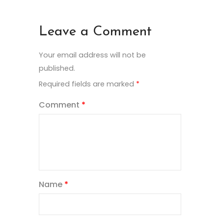
Leave a Comment
Your email address will not be
published.
Required fields are marked
*
Comment
*
Name
*