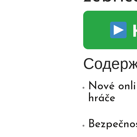
Содер
Nové onli
hráče
Bezpečnos