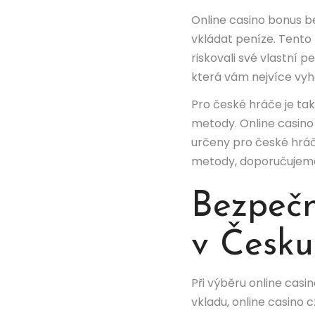
Online casino bonus bez
vkládat peníze. Tento 
riskovali své vlastní p
která vám nejvíce vyho
Pro české hráče je tak
metody. Online casino 
určeny pro české hráč
metody, doporučujeme v
Bezpečn
v Česku
Při výběru online casi
vkladu, online casino c