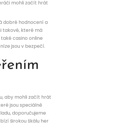
ráči mohli začít hrát
é má dobré hodnocení a
si takové, které má
také casino online
eníze jsou v bezpečí.
ěřením
u, aby mohli začít hrát
teré jsou speciálně
vkladu, doporučujeme
bízí širokou škálu her