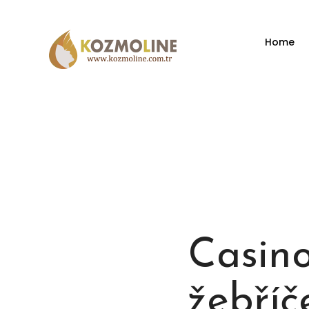
Home
Casino
žebříč