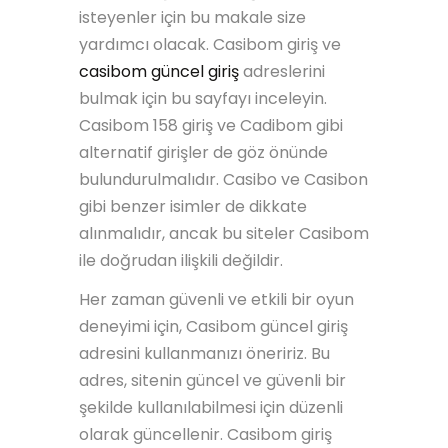
isteyenler için bu makale size
yardımcı olacak. Casibom giriş ve
casibom güncel giriş
adreslerini
bulmak için bu sayfayı inceleyin.
Casibom 158 giriş ve Cadibom gibi
alternatif girişler de göz önünde
bulundurulmalıdır. Casibo ve Casibon
gibi benzer isimler de dikkate
alınmalıdır, ancak bu siteler Casibom
ile doğrudan ilişkili değildir.
Her zaman güvenli ve etkili bir oyun
deneyimi için, Casibom güncel giriş
adresini kullanmanızı öneririz. Bu
adres, sitenin güncel ve güvenli bir
şekilde kullanılabilmesi için düzenli
olarak güncellenir. Casibom giriş