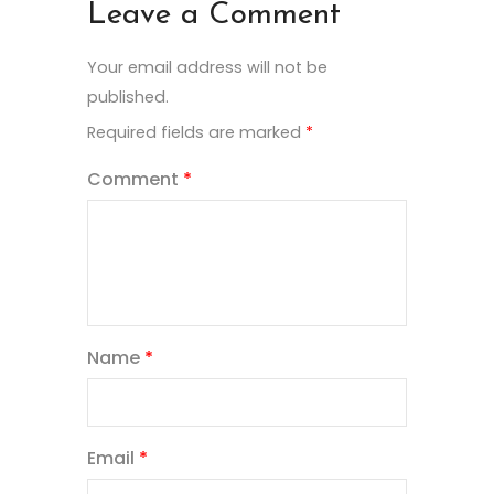
Leave a Comment
Your email address will not be
published.
Required fields are marked
*
Comment
*
Name
*
Email
*