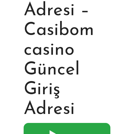
Adresi –
Casibom
casino
Güncel
Giriş
Adresi