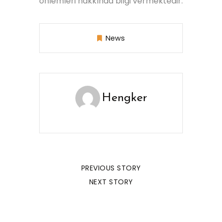
önlemleri hakkında bilgi vermektedir.
News
Hengker
PREVIOUS STORY
NEXT STORY