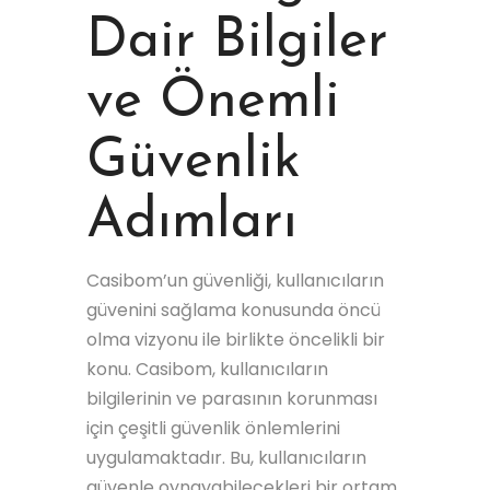
Dair Bilgiler
ve Önemli
Güvenlik
Adımları
Casibom’un güvenliği, kullanıcıların
güvenini sağlama konusunda öncü
olma vizyonu ile birlikte öncelikli bir
konu. Casibom, kullanıcıların
bilgilerinin ve parasının korunması
için çeşitli güvenlik önlemlerini
uygulamaktadır. Bu, kullanıcıların
güvenle oynayabilecekleri bir ortam