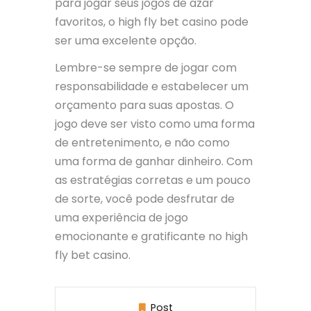
para jogar seus jogos de azar
favoritos, o high fly bet casino pode
ser uma excelente opção.
Lembre-se sempre de jogar com
responsabilidade e estabelecer um
orçamento para suas apostas. O
jogo deve ser visto como uma forma
de entretenimento, e não como
uma forma de ganhar dinheiro. Com
as estratégias corretas e um pouco
de sorte, você pode desfrutar de
uma experiência de jogo
emocionante e gratificante no high
fly bet casino.
Post