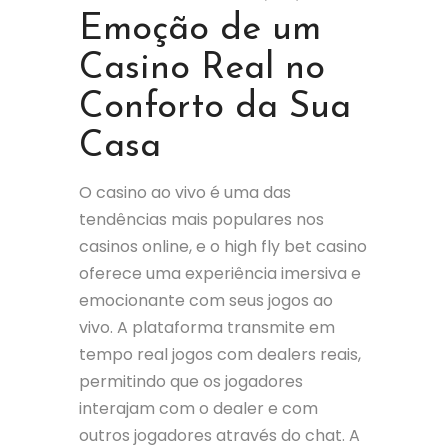
Emoção de um
Casino Real no
Conforto da Sua
Casa
O casino ao vivo é uma das
tendências mais populares nos
casinos online, e o high fly bet casino
oferece uma experiência imersiva e
emocionante com seus jogos ao
vivo. A plataforma transmite em
tempo real jogos com dealers reais,
permitindo que os jogadores
interajam com o dealer e com
outros jogadores através do chat. A