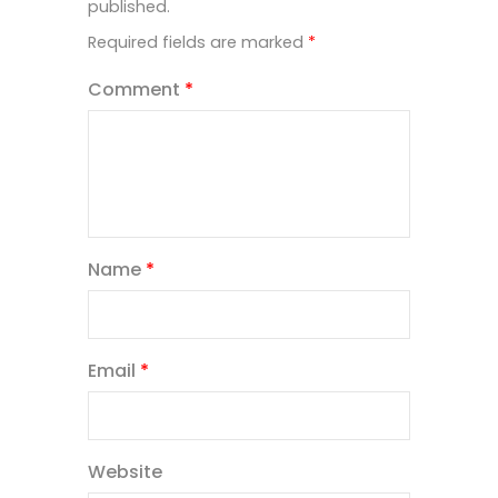
published.
Required fields are marked
*
Comment
*
Name
*
Email
*
Website