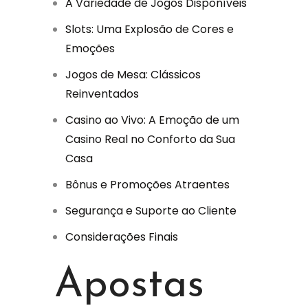
A Variedade de Jogos Disponíveis
Slots: Uma Explosão de Cores e
Emoções
Jogos de Mesa: Clássicos
Reinventados
Casino ao Vivo: A Emoção de um
Casino Real no Conforto da Sua
Casa
Bônus e Promoções Atraentes
Segurança e Suporte ao Cliente
Considerações Finais
Apostas