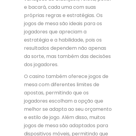
e bacará, cada uma com suas
próprias regras e estratégias. Os
jogos de mesa são ideais para os
jogadores que apreciam a
estratégia e a habilidade, pois os
resultados dependem não apenas
da sorte, mas também das decisões
dos jogadores.
O casino também oferece jogos de
mesa com diferentes limites de
apostas, permitindo que os
jogadores escolham a opção que
melhor se adapta ao seu orçamento
e estilo de jogo. Além disso, muitos
jogos de mesa são adaptados para
dispositivos móveis, permitindo que