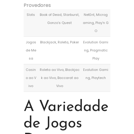
Provedores
Slots
Book of Dead, Starburst,
NetEnt, Microg
Gonzo’s Quest
aming, Play’n G
O
Jogos
Blackjack, Roleta, Poker
Evolution Gami
de Me
ng, Pragmatic
sa
Play
Casin
Roleta ao Vivo, Blackjac
Evolution Gami
o ao V
k ao Vivo, Baccarat ao
ng, Playtech
ivo
Vivo
A Variedade
de Jogos