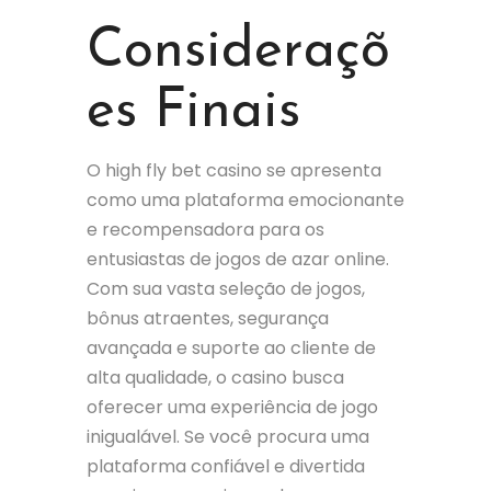
Consideraçõ
es Finais
O high fly bet casino se apresenta
como uma plataforma emocionante
e recompensadora para os
entusiastas de jogos de azar online.
Com sua vasta seleção de jogos,
bônus atraentes, segurança
avançada e suporte ao cliente de
alta qualidade, o casino busca
oferecer uma experiência de jogo
inigualável. Se você procura uma
plataforma confiável e divertida