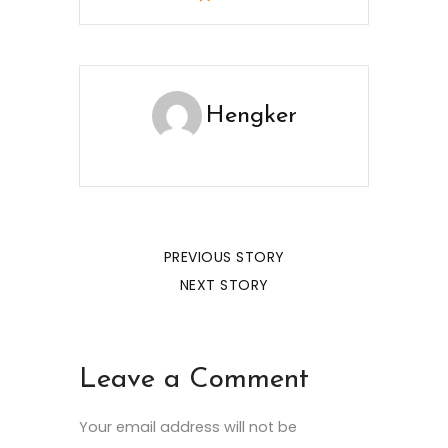
Hengker
PREVIOUS STORY
NEXT STORY
Leave a Comment
Your email address will not be