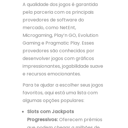
A qualidade dos jogos é garantida
pela parceria com os principais
provedores de software do
mercado, como NetEnt,
Microgaming, Play’n GO, Evolution
Gaming e Pragmatic Play. Esses
provedores são conhecidos por
desenvolver jogos com gráficos
impressionantes, jogabilidade suave
e recursos emocionantes.
Para te ajudar a escolher seus jogos
favoritos, aqui está uma lista com
algumas opções populares:
Slots com Jackpots
Progressivos:
Oferecem prêmios
que podem chegar a milhões de