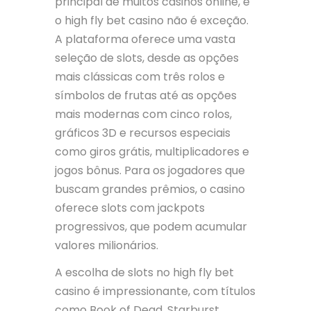
principal de muitos casinos online, e
o high fly bet casino não é exceção.
A plataforma oferece uma vasta
seleção de slots, desde as opções
mais clássicas com três rolos e
símbolos de frutas até as opções
mais modernas com cinco rolos,
gráficos 3D e recursos especiais
como giros grátis, multiplicadores e
jogos bônus. Para os jogadores que
buscam grandes prêmios, o casino
oferece slots com jackpots
progressivos, que podem acumular
valores milionários.
A escolha de slots no high fly bet
casino é impressionante, com títulos
como Book of Dead, Starburst,