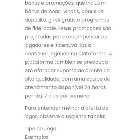
bônus e promoções, que incluem
bônus de boas-vindas, bônus de
depósito, giros grátis e programas
de fidelidade. Essas promoções são
projetadas para recompensar os
jogadores e incentivá-los a
continuar jogando na plataforma. A
plataforma también se preocupa
em oferecer suporte ao cliente de
alta qualidade, com uma equipe de
atendimento disponível 24 horas
por dia, 7 dias por semana.
Para entender melhor a oferta de
jogos, observe a seguinte tabela:
Tipo de Jogo
Exemplos