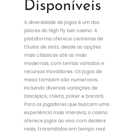
Disponíveis
A diversidade de jogos é um dos
pilares do high fly bet casino. A
plataforma oferece centenas de
títulos de slots, desde as opções
mais clássicas até as mais
modernas, com temas variados e
recursos inovadores. Os jogos de
mesa também são numerosos,
incluindo diversas variações de
blackjack, roleta, poker e bacará.
Para os jogadores que buscam uma
experiência mais imersiva, o casino
oferece jogos ao vivo com dealers
reais, transmitidos em tempo real.