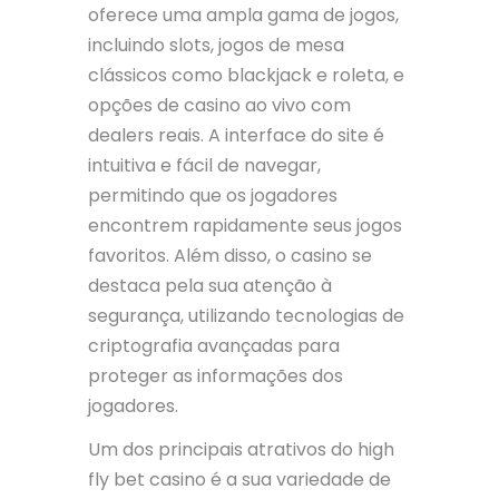
oferece uma ampla gama de jogos,
incluindo slots, jogos de mesa
clássicos como blackjack e roleta, e
opções de casino ao vivo com
dealers reais. A interface do site é
intuitiva e fácil de navegar,
permitindo que os jogadores
encontrem rapidamente seus jogos
favoritos. Além disso, o casino se
destaca pela sua atenção à
segurança, utilizando tecnologias de
criptografia avançadas para
proteger as informações dos
jogadores.
Um dos principais atrativos do high
fly bet casino é a sua variedade de