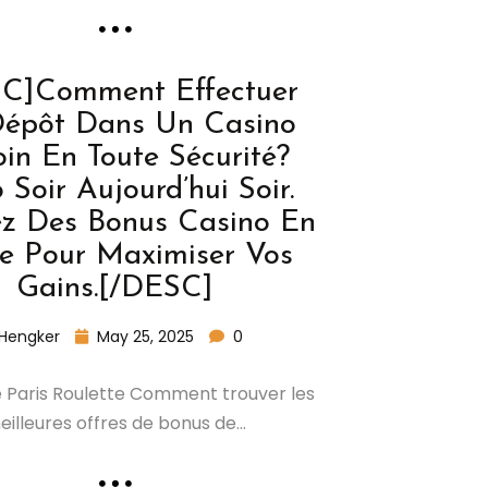
C]Comment Effectuer
épôt Dans Un Casino
oin En Toute Sécurité?
 Soir Aujourd’hui Soir.
tez Des Bonus Casino En
e Pour Maximiser Vos
Gains.[/DESC]
Hengker
May 25, 2025
0
 Paris Roulette Comment trouver les
eilleures offres de bonus de...