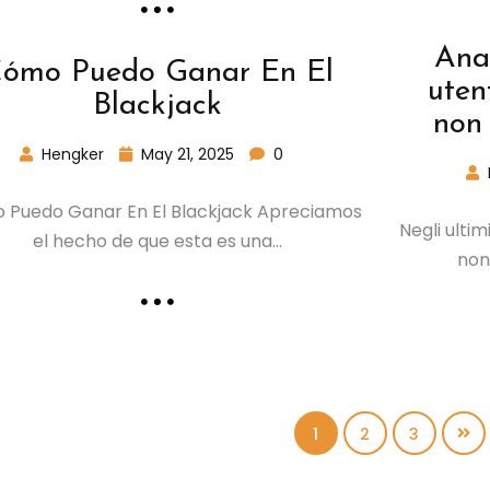
Anal
ómo Puedo Ganar En El
uten
Blackjack
non
Hengker
May 21, 2025
0
 Puedo Ganar En El Blackjack Apreciamos
Negli ulti
el hecho de que esta es una...
non
1
2
3