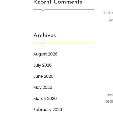
Recent Comments
7 st
ja
Archives
August 2026
July 2026
June 2026
May 2026
Liv
March 2026
Real
February 2026