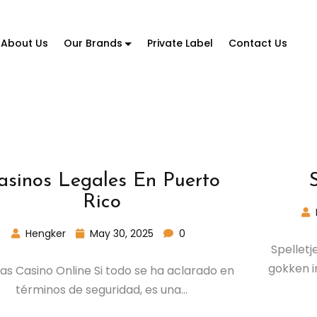
About Us
Our Brands
Private Label
Contact Us
asinos Legales En Puerto
Rico
Hengker
May 30, 2025
0
Spelletj
gokken i
as Casino Online Si todo se ha aclarado en
términos de seguridad, es una...