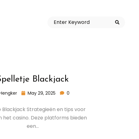
Spelletje Blackjack
Hengker
May 29, 2025
0
e Blackjack Strategieën en tips voor
n het casino. Deze platforms bieden
een...