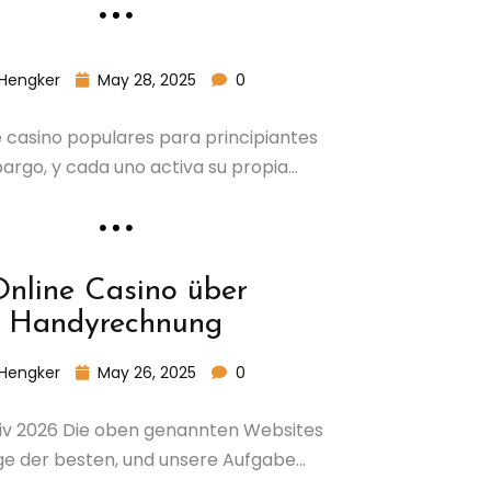
Hengker
May 28, 2025
0
 casino populares para principiantes
argo, y cada uno activa su propia...
nline Casino über
Handyrechnung
Hengker
May 26, 2025
0
iv 2026 Die oben genannten Websites
ige der besten, und unsere Aufgabe...